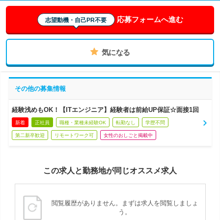
応募フォームへ進む
志望動機・自己PR不要
気になる
その他の募集情報
経験浅めもOK！【ITエンジニア】経験者は前給UP保証☆面接1回
新着
正社員
職種・業種未経験OK
転勤なし
学歴不問
第二新卒歓迎
リモートワーク可
女性のおしごと掲載中
この求人と勤務地が同じオススメ求人
閲覧履歴がありません。まずは求人を閲覧しましょ
う。