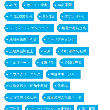
40代
ホワイト企業
年齢不問
年収1,000万円
週休3日
内定とりたい
SE（システムエンジニア）
地元の有名企業
地域未来牽引企業
キャリアチェンジ
土地家屋調査士
関東
20代 初めて転職
フルリモート
技術営業
登録販売者
ハウスクリーニング
声優マネージャー
鉄道乗務員・船舶乗務員
化粧品
定時で帰れる仕事
注目の求人検索ワード
正社員
リモートワーク・在宅勤務
第二新卒