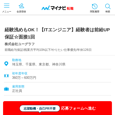
メニュー
会員登録
閲覧履歴
検索
経験浅めもOK！【ITエンジニア】経験者は前給UP
保証☆面接1回
株式会社ユーグラフ
前職給与保証/残業月平均10h以下/やりたい仕事優先/年休126日
勤務地
埼玉県、千葉県、東京都、神奈川県
初年度年収
360万～600万円
雇用形態
正社員
応募フォームへ進む
志望動機・自己PR不要