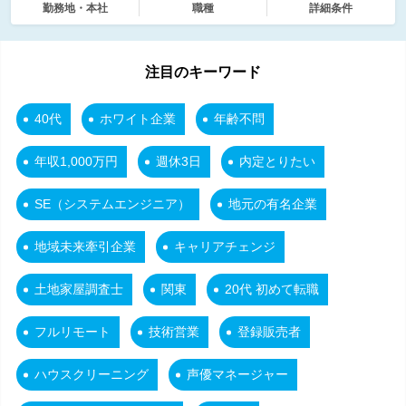
勤務地・本社
職種
詳細条件
注目のキーワード
40代
ホワイト企業
年齢不問
年収1,000万円
週休3日
内定とりたい
SE（システムエンジニア）
地元の有名企業
地域未来牽引企業
キャリアチェンジ
土地家屋調査士
関東
20代 初めて転職
フルリモート
技術営業
登録販売者
ハウスクリーニング
声優マネージャー