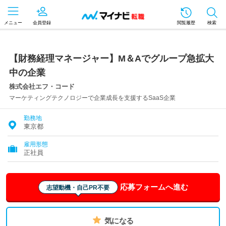
メニュー
会員登録
閲覧履歴
検索
【財務経理マネージャー】M＆Aでグループ急拡大
中の企業
株式会社エフ・コード
マーケティングテクノロジーで企業成長を支援するSaaS企業
勤務地
東京都
雇用形態
正社員
応募フォームへ進む
志望動機・自己PR不要
気になる