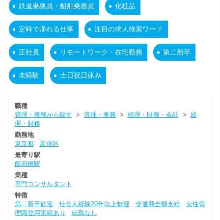
鉄道乗務員・船舶乗務員
化粧品
定時で帰れる仕事
注目の求人検索ワード
正社員
リモートワーク・在宅勤務
第二新卒
未経験
土日祝日休み
職種
管理・事務から探す
>
管理・事務
>
経理・財務・会計
>
経
理・財務
勤務地
東京都
新宿区
最寄り駅
飯田橋駅
業種
専門コンサルタント
特徴
第二新卒歓迎
社会人経験20年以上歓迎
交通費全額支給
女性管
理職登用実績あり
転勤なし