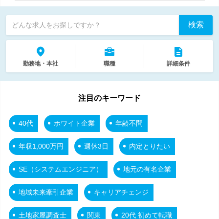
検索
どんな求人をお探しですか？
勤務地・本社
職種
詳細条件
注目のキーワード
40代
ホワイト企業
年齢不問
年収1,000万円
週休3日
内定とりたい
SE（システムエンジニア）
地元の有名企業
地域未来牽引企業
キャリアチェンジ
土地家屋調査士
関東
20代 初めて転職