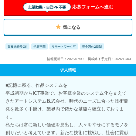
応募フォームへ進む
志望動機・自己PR不要
気になる
業種未経験OK
学歴不問
リモートワーク可
完全週休2日制
情報更新日：2026/07/09
掲載終了予定日：2026/12/03
求人情報
■記憶に残る、作品システムを
平成初期からICT事業で、お客様企業のシステム化を支えて
きたアートシステム株式会社。時代のニーズに合った技術開
発を数多く手掛け、業界内で確かな基盤を確立しておりま
す。
私たちは常に新しい価値を見出し、人々を幸せにするモノを
創りたいと考えています。新たな技術に挑戦し、社会に貢献