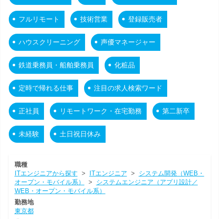
フルリモート
技術営業
登録販売者
ハウスクリーニング
声優マネージャー
鉄道乗務員・船舶乗務員
化粧品
定時で帰れる仕事
注目の求人検索ワード
正社員
リモートワーク・在宅勤務
第二新卒
未経験
土日祝日休み
職種
ITエンジニアから探す
>
ITエンジニア
>
システム開発（WEB・
オープン・モバイル系）
>
システムエンジニア（アプリ設計／
WEB・オープン・モバイル系）
勤務地
東京都