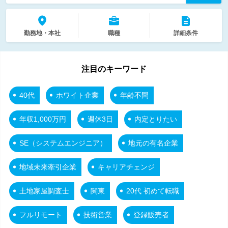
勤務地・本社
職種
詳細条件
注目のキーワード
40代
ホワイト企業
年齢不問
年収1,000万円
週休3日
内定とりたい
SE（システムエンジニア）
地元の有名企業
地域未来牽引企業
キャリアチェンジ
土地家屋調査士
関東
20代 初めて転職
フルリモート
技術営業
登録販売者