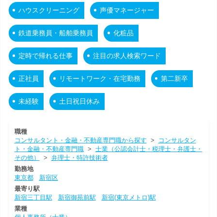
ハウスクリーニング
声優マネージャー
鉄道乗務員・船舶乗務員
化粧品
定時で帰れる仕事
注目の求人検索ワード
正社員
リモートワーク・在宅勤務
第二新卒
未経験
土日祝日休み
職種
コンサルタント・金融・不動産専門職から探す
>
コンサルタン
ト・金融・不動産専門職
>
士業（公認会計士・税理士・弁護士・
その他）
>
弁理士・特許技術者
勤務地
東京都
新宿区
最寄り駅
新宿三丁目駅
新宿御苑前駅
新宿(東京メトロ)駅
業種