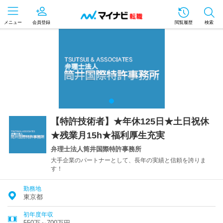
メニュー
会員登録
閲覧履歴
検索
【特許技術者】★年休125日★土日祝休
★残業月15h★福利厚生充実
弁理士法人筒井国際特許事務所
大手企業のパートナーとして、長年の実績と信頼を誇りま
す！
勤務地
東京都
初年度年収
550万～700万円