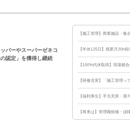
【施工管理】商業施設・集
【年休125日】残業月20h程
ロッパーやスーパーゼネコ
銀の認定」を獲得し継続
【100%代休取得】現場都
【研修充実】「施工管理って
【福利厚生】手当充実・賞
【将来は】管理職候補・(経