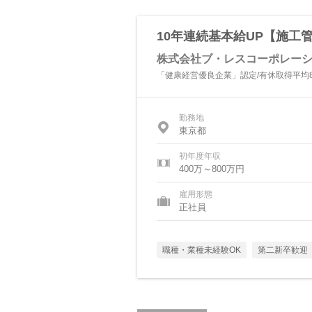
10年連続基本給UP【施工管
株式会社ブ・レスコーポレー
「健康経営優良企業」認定/有休取得平均8.
勤務地
東京都
初年度年収
400万～800万円
雇用形態
正社員
職種・業種未経験OK
第二新卒歓迎