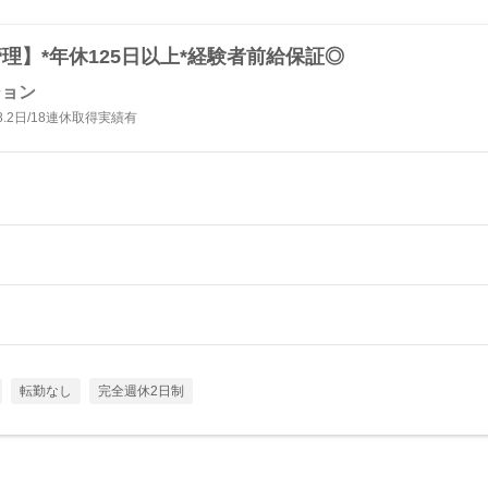
理】*年休125日以上*経験者前給保証◎
ション
2日/18連休取得実績有
転勤なし
完全週休2日制