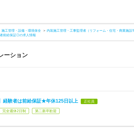
施工管理・設備・環境保全
内装施工管理・工事監理者（リフォーム・住宅・商業施設
験者前給保証◎の求人情報
レーション
】経験者は前給保証★年休125日以上
正社員
完全週休2日制
第二新卒歓迎