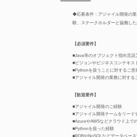
◆応募条件：アジャイル開発の業
験、ステークホルダーと協働した
【必須要件】
■Java等のオブジェクト指向言語又
■ビジョンやビジネスコンテキス
■Pythonを扱うことに対するご意
■アジャイル開発の業務に対する
【歓迎要件】
■アジャイル開発のご経験
■アジャイル開発チームをリー
■AzureやAWSなどクラウド
■Pythonを扱った経験
■RDBやNoSQLなどデータベ