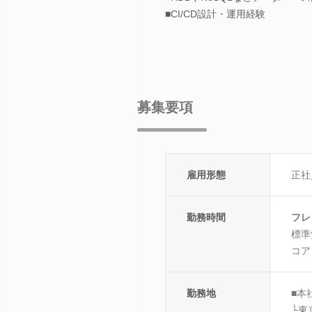
■CI/CD設計・運用経験
募集要項
雇用形態
正社
勤務時間
フレ
標準
コア
勤務地
■本
└東