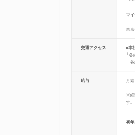
マイ
東京
交通アクセス
■本
└各
各線
給与
月給
※経
す。
初年