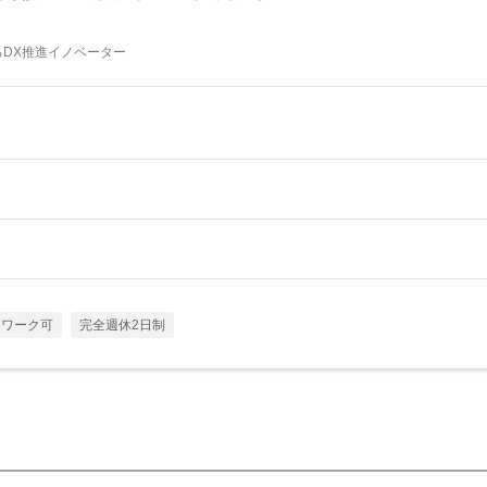
るDX推進イノベーター
トワーク可
完全週休2日制