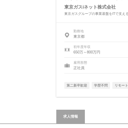
東京ガスiネット株式会社
東京ガスグループの事業基盤をITで支え
勤務地
東京都
初年度年収
650万～800万円
雇用形態
正社員
第二新卒歓迎
学歴不問
リモー
求人情報