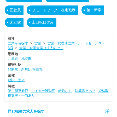
正社員
リモートワーク・在宅勤務
第二新卒
未経験
土日祝日休み
職種
営業から探す
>
営業
>
営業・代理店営業・ルートセールス・
MR
>
営業・企画営業（法人向け）
勤務地
北海道
札幌市
最寄り駅
発寒駅
新川(北海道)駅
業種
建設・土木
特徴
第二新卒歓迎
マイカー通勤可
転勤なし
決算賞与あり
資格取
得支援・手当あり
同じ職種の求人を探す