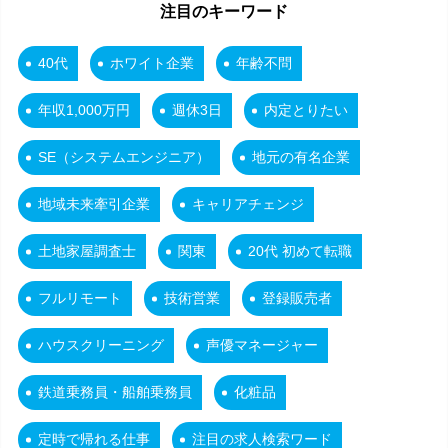
注目のキーワード
40代
ホワイト企業
年齢不問
年収1,000万円
週休3日
内定とりたい
SE（システムエンジニア）
地元の有名企業
地域未来牽引企業
キャリアチェンジ
土地家屋調査士
関東
20代 初めて転職
フルリモート
技術営業
登録販売者
ハウスクリーニング
声優マネージャー
鉄道乗務員・船舶乗務員
化粧品
定時で帰れる仕事
注目の求人検索ワード