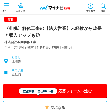
メニュー
会員登録
閲覧履歴
検索
新着
〈札幌〉解体工事の【法人営業】未経験から成長
＊収入アップも◎
株式会社本間解体工業
手当・福利厚生が充実｜昇給月最大7万円｜転勤なし
勤務地
北海道
雇用形態
正社員
応募フォームへ進む
志望動機・自己PR不要
気になる