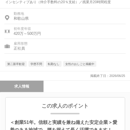
インセンティブあり（仲介手数料の20％支給）／残業月20時間程度
勤務地
和歌山県
初年度年収
420万～500万円
雇用形態
正社員
第二新卒歓迎
学歴不問
転勤なし
女性のおしごと掲載中
掲載終了日：2026/06/25
求人情報
この求人のポイント
＜創業51年。信頼と実績を兼ね備えた安定企業＞愛
着のある地域で、腰を据えて長く活躍できます！