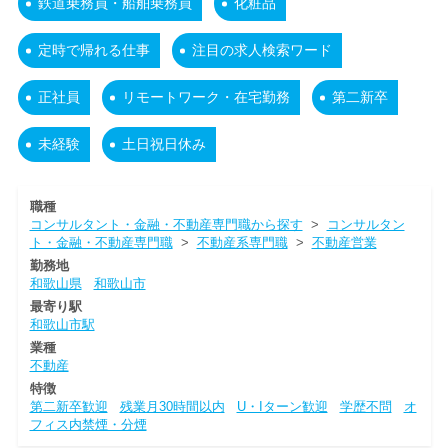
鉄道乗務員・船舶乗務員
化粧品
定時で帰れる仕事
注目の求人検索ワード
正社員
リモートワーク・在宅勤務
第二新卒
未経験
土日祝日休み
職種
コンサルタント・金融・不動産専門職から探す
>
コンサルタン
ト・金融・不動産専門職
>
不動産系専門職
>
不動産営業
勤務地
和歌山県
和歌山市
最寄り駅
和歌山市駅
業種
不動産
特徴
第二新卒歓迎
残業月30時間以内
U・Iターン歓迎
学歴不問
オ
フィス内禁煙・分煙