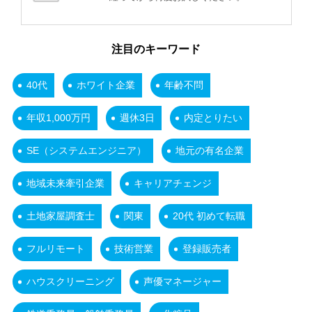
注目のキーワード
40代
ホワイト企業
年齢不問
年収1,000万円
週休3日
内定とりたい
SE（システムエンジニア）
地元の有名企業
地域未来牽引企業
キャリアチェンジ
土地家屋調査士
関東
20代 初めて転職
フルリモート
技術営業
登録販売者
ハウスクリーニング
声優マネージャー