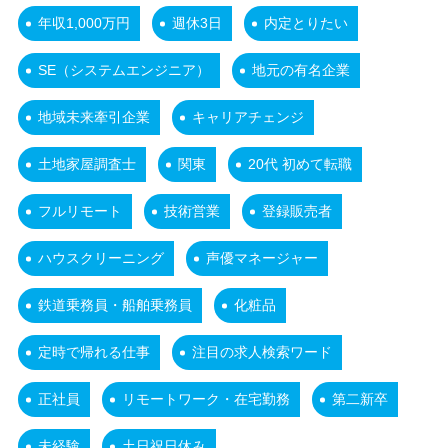
年収1,000万円
週休3日
内定とりたい
SE（システムエンジニア）
地元の有名企業
地域未来牽引企業
キャリアチェンジ
土地家屋調査士
関東
20代 初めて転職
フルリモート
技術営業
登録販売者
ハウスクリーニング
声優マネージャー
鉄道乗務員・船舶乗務員
化粧品
定時で帰れる仕事
注目の求人検索ワード
正社員
リモートワーク・在宅勤務
第二新卒
未経験
土日祝日休み