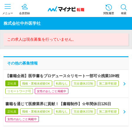
メニュー
会員登録
閲覧履歴
検索
株式会社中外医学社
この求人は現在募集を行っていません。
その他の募集情報
【書籍企画】医学書をプロデュース☆リモート一部可☆残業10H程
正社員
職種・業種未経験OK
転勤なし
完全週休2日制
第二新卒歓迎
リモートワーク可
女性のおしごと掲載中
書籍を通じて医療業界に貢献！【書籍制作】☆年間休日126日
正社員
職種・業種未経験OK
転勤なし
完全週休2日制
第二新卒歓迎
女性のおしごと掲載中