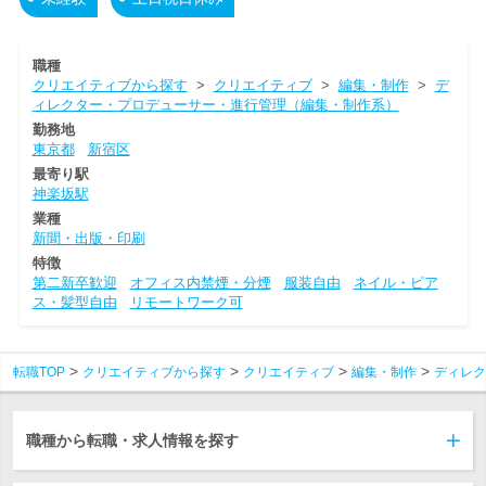
職種
クリエイティブから探す
>
クリエイティブ
>
編集・制作
>
デ
ィレクター・プロデューサー・進行管理（編集・制作系）
勤務地
東京都
新宿区
最寄り駅
神楽坂駅
業種
新聞・出版・印刷
特徴
第二新卒歓迎
オフィス内禁煙・分煙
服装自由
ネイル・ピア
ス・髪型自由
リモートワーク可
転職TOP
クリエイティブから探す
クリエイティブ
編集・制作
ディレク
職種から転職・求人情報を探す