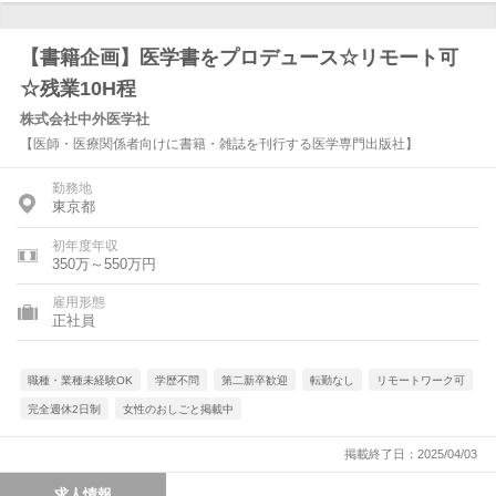
【書籍企画】医学書をプロデュース☆リモート可
☆残業10H程
株式会社中外医学社
【医師・医療関係者向けに書籍・雑誌を刊行する医学専門出版社】
勤務地
東京都
初年度年収
350万～550万円
雇用形態
正社員
職種・業種未経験OK
学歴不問
第二新卒歓迎
転勤なし
リモートワーク可
完全週休2日制
女性のおしごと掲載中
掲載終了日：2025/04/03
求人情報