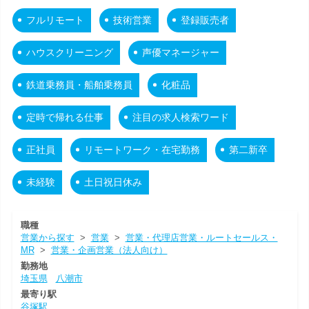
フルリモート
技術営業
登録販売者
ハウスクリーニング
声優マネージャー
鉄道乗務員・船舶乗務員
化粧品
定時で帰れる仕事
注目の求人検索ワード
正社員
リモートワーク・在宅勤務
第二新卒
未経験
土日祝日休み
職種
営業から探す
>
営業
>
営業・代理店営業・ルートセールス・
MR
>
営業・企画営業（法人向け）
勤務地
埼玉県
八潮市
最寄り駅
谷塚駅