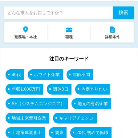
検索
どんな求人をお探しですか？
勤務地・本社
職種
詳細条件
注目のキーワード
40代
ホワイト企業
年齢不問
年収1,000万円
週休3日
内定とりたい
SE（システムエンジニア）
地元の有名企業
地域未来牽引企業
キャリアチェンジ
土地家屋調査士
関東
20代 初めて転職