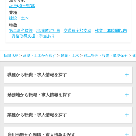
最寄り駅
坂戸(埼玉県)駅
業種
建設・土木
特徴
第二新卒歓迎
地域限定社員
交通費全額支給
残業月30時間以内
資格取得支援・手当あり
転職TOP
建築・土木から探す
建築・土木
施工管理・設備・環境保全
建
職種から転職・求人情報を探す
勤務地から転職・求人情報を探す
業種から転職・求人情報を探す
雇用形態から転職・求人情報を探す