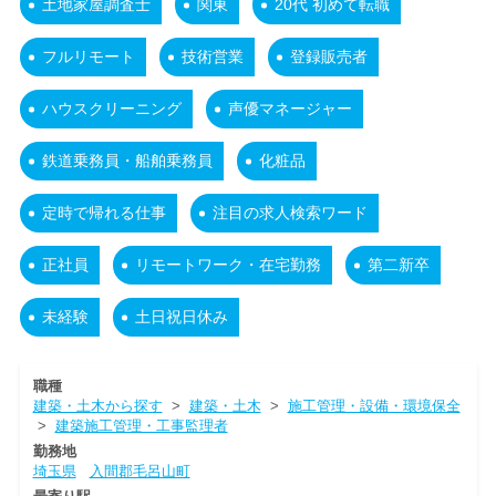
土地家屋調査士
関東
20代 初めて転職
フルリモート
技術営業
登録販売者
ハウスクリーニング
声優マネージャー
鉄道乗務員・船舶乗務員
化粧品
定時で帰れる仕事
注目の求人検索ワード
正社員
リモートワーク・在宅勤務
第二新卒
未経験
土日祝日休み
職種
建築・土木から探す
>
建築・土木
>
施工管理・設備・環境保全
>
建築施工管理・工事監理者
勤務地
埼玉県
入間郡毛呂山町