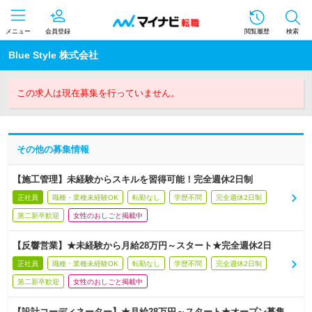
メニュー
会員登録
閲覧履歴
検索
Blue Style 株式会社
この求人は現在募集を行っていません。
その他の募集情報
【施工管理】未経験からスキルを習得可能！完全週休2日制
正社員
職種・業種未経験OK
転勤なし
学歴不問
完全週休2日制
第二新卒歓迎
女性のおしごと掲載中
【反響営業】★未経験から月給28万円～スタート★完全週休2日
正社員
職種・業種未経験OK
転勤なし
学歴不問
完全週休2日制
第二新卒歓迎
女性のおしごと掲載中
【設計コーディネーター】★月給28万円～スタート★オープン募集