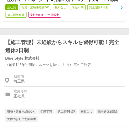
正社員
職種・業種未経験OK
転勤なし
学歴不問
完全週休2日制
第二新卒歓迎
女性のおしごと掲載中
【施工管理】未経験からスキルを習得可能！完全
週休2日制
Blue Style 株式会社
《創業143年》明治にルーツを持つ、注文住宅の工務店
勤務地
埼玉県
雇用形態
正社員
職種・業種未経験OK
学歴不問
第二新卒歓迎
転勤なし
完全週休2日制
女性のおしごと掲載中