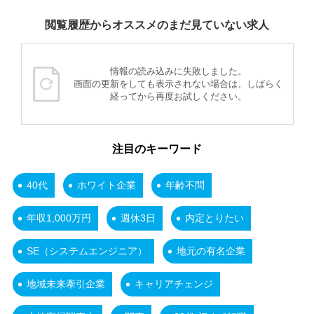
閲覧履歴からオススメのまだ見ていない求人
情報の読み込みに失敗しました。
画面の更新をしても表示されない場合は、しばらく
経ってから再度お試しください。
注目のキーワード
40代
ホワイト企業
年齢不問
年収1,000万円
週休3日
内定とりたい
SE（システムエンジニア）
地元の有名企業
地域未来牽引企業
キャリアチェンジ