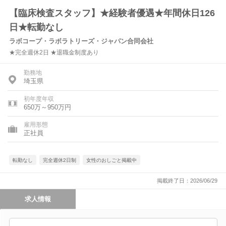
【臨床検査スタッフ】★経験者優遇★年間休日126
日★転勤なし
ラボコープ・ラボラトリーズ・ジャパン合同会社
★完全週休2日 ★退職金制度あり
勤務地
埼玉県
初年度年収
650万～950万円
雇用形態
正社員
転勤なし
完全週休2日制
女性のおしごと掲載中
掲載終了日：2026/06/29
求人情報