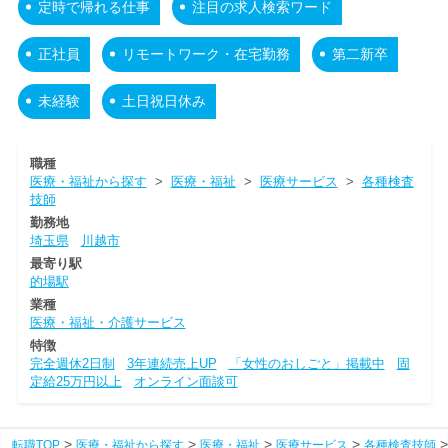
定時で帰れる仕事
注目の求人検索ワード
正社員
リモートワーク・在宅勤務
第二新卒
未経験
土日祝日休み
職種
医療・福祉から探す
>
医療・福祉
>
医療サービス
>
各種検査
技師
勤務地
埼玉県
川越市
最寄り駅
的場駅
業種
医療・福祉・介護サービス
特徴
完全週休2日制
3年連続売上UP
「女性のおしごと」掲載中
固
定給25万円以上
オンライン面談可
転職TOP
医療・福祉から探す
医療・福祉
医療サービス
各種検査技師