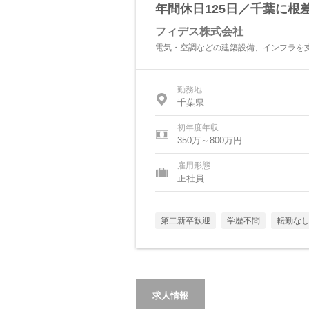
年間休日125日／千葉に根
フィデス株式会社
電気・空調などの建築設備、インフラを支
勤務地
千葉県
初年度年収
350万～800万円
雇用形態
正社員
第二新卒歓迎
学歴不問
転勤な
求人情報