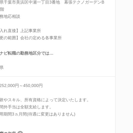
県千葉市美浜区中瀬一丁目3番地 幕張テクノガーデンB
6階
務地応相談
入れ直後】上記事業所
更の範囲】会社の定める各事業所
ナビ転職の勤務地区分では…
県
52,000円～450,000円
験やスキル、所有資格によって決定いたします。
間外手当は全額支給します。
用期間3ヵ月間(待遇に変更はありません)