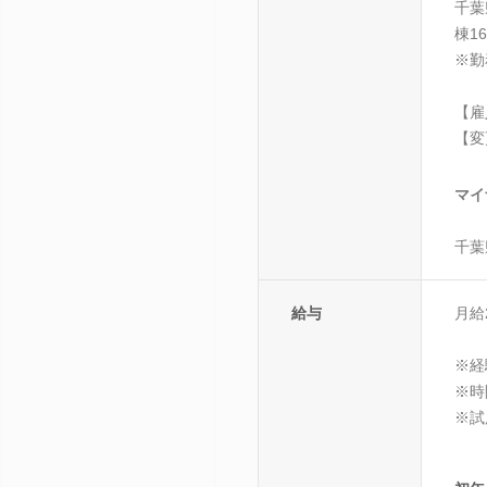
千葉
棟1
※勤
【雇
【変
マイ
千葉
給与
月給2
※経
※時
※試