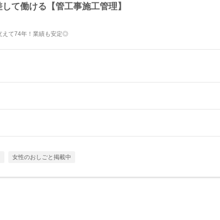
差して働ける【管工事施工管理】
えて74年！業績も安定◎
し
女性のおしごと掲載中