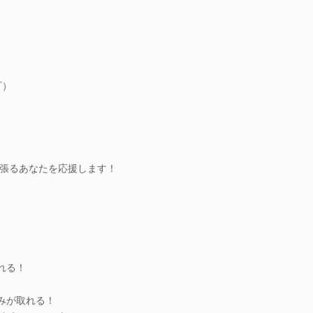
可）
張るあなたを応援します！
れる！
みが取れる！