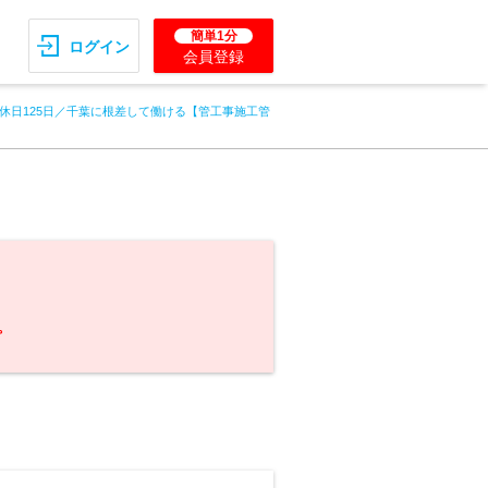
簡単1分
ログイン
会員登録
休日125日／千葉に根差して働ける【管工事施工管
。