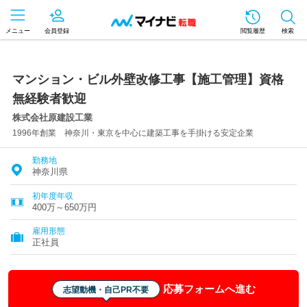
メニュー
会員登録
閲覧履歴
検索
マンション・ビル外壁改修工事【施工管理】資格
無経験者歓迎
株式会社原建設工業
1996年創業 神奈川・東京を中心に建築工事を手掛ける安定企業
勤務地
神奈川県
初年度年収
400万～650万円
雇用形態
正社員
応募フォームへ進む
志望動機・自己PR不要