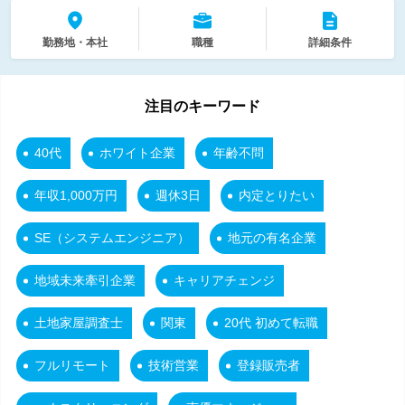
勤務地・本社
職種
詳細条件
注目のキーワード
40代
ホワイト企業
年齢不問
年収1,000万円
週休3日
内定とりたい
SE（システムエンジニア）
地元の有名企業
地域未来牽引企業
キャリアチェンジ
土地家屋調査士
関東
20代 初めて転職
フルリモート
技術営業
登録販売者