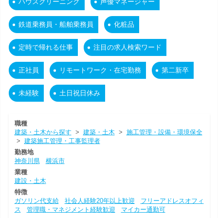
ハウスクリーニング
声優マネージャー
鉄道乗務員・船舶乗務員
化粧品
定時で帰れる仕事
注目の求人検索ワード
正社員
リモートワーク・在宅勤務
第二新卒
未経験
土日祝日休み
職種
建築・土木から探す
>
建築・土木
>
施工管理・設備・環境保全
>
建築施工管理・工事監理者
勤務地
神奈川県
横浜市
業種
建設・土木
特徴
ガソリン代支給
社会人経験20年以上歓迎
フリーアドレスオフィ
ス
管理職・マネジメント経験歓迎
マイカー通勤可