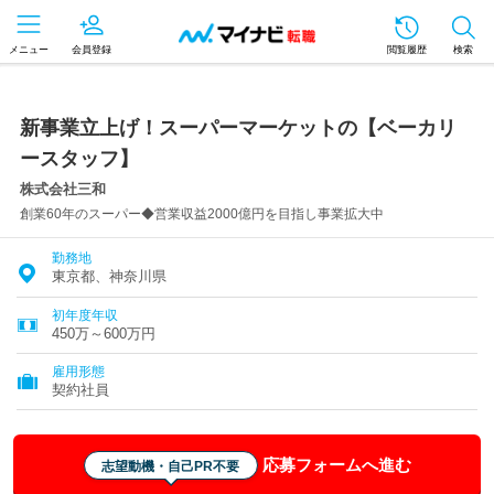
メニュー
会員登録
閲覧履歴
検索
新事業立上げ！スーパーマーケットの【ベーカリ
ースタッフ】
株式会社三和
創業60年のスーパー◆営業収益2000億円を目指し事業拡大中
勤務地
東京都、神奈川県
初年度年収
450万～600万円
雇用形態
契約社員
応募フォームへ進む
志望動機・自己PR不要