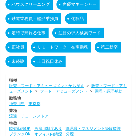
ハウスクリーニング
声優マネージャー
鉄道乗務員・船舶乗務員
化粧品
定時で帰れる仕事
注目の求人検索ワード
正社員
リモートワーク・在宅勤務
第二新卒
未経験
土日祝日休み
職種
販売・フード・アミューズメントから探す
>
販売・フード・アミ
ューズメント
>
フード・アミューズメント
>
調理・調理補助
勤務地
神奈川県
東京都
業種
流通・チェーンストア
特徴
時短勤務OK
再雇用制度あり
管理職・マネジメント経験歓迎
ブランクOK
オフィス内禁煙・分煙