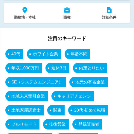
勤務地・本社
職種
詳細条件
注目のキーワード
40代
ホワイト企業
年齢不問
年収1,000万円
週休3日
内定とりたい
SE（システムエンジニア）
地元の有名企業
地域未来牽引企業
キャリアチェンジ
土地家屋調査士
関東
20代 初めて転職
フルリモート
技術営業
登録販売者