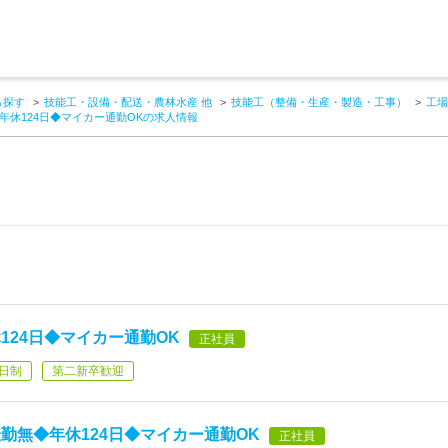
ら探す
技能工・設備・配送・農林水産 他
技能工（整備・生産・製造・工事）
工場
年休124日◆マイカー通勤OKの求人情報
124日◆マイカー通勤OK
正社員
日制
第二新卒歓迎
勤無◆年休124日◆マイカー通勤OK
正社員