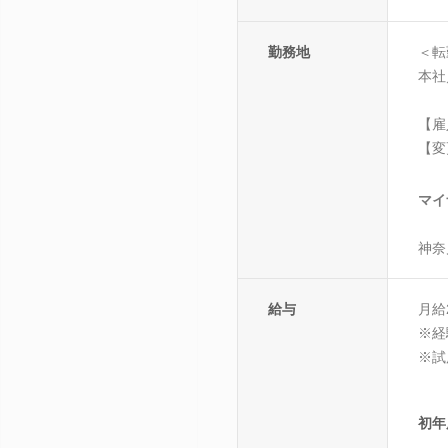
勤務地
＜転
本社
【雇
【変
マイ
神奈
給与
月給2
※経
※試
初年