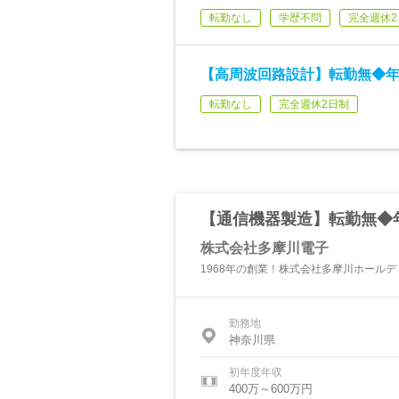
転勤なし
学歴不問
完全週休2
【高周波回路設計】転勤無◆年
転勤なし
完全週休2日制
【通信機器製造】転勤無◆年
株式会社多摩川電子
1968年の創業！株式会社多摩川ホール
勤務地
神奈川県
初年度年収
400万～600万円