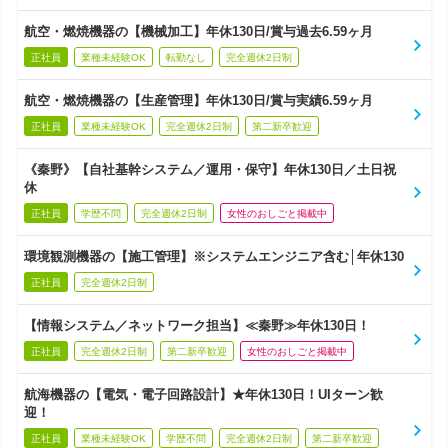
航空・燃焼機器の【機械加工】年休130日/賞与過去6.59ヶ月
正社員
業種未経験OK
転勤なし
完全週休2日制
航空・燃焼機器の【生産管理】年休130日/賞与実績6.59ヶ月
正社員
業種未経験OK
完全週休2日制
第二新卒歓迎
《秦野》【自社基幹システム／運用・保守】年休130日／土日祝
休
正社員
学歴不問
完全週休2日制
女性のおしごと掲載中
環境観測機器の【施工管理】※システムエンジニア含む│年休130
正社員
完全週休2日制
【情報システム／ネットワーク担当】≪秦野≫年休130日！
正社員
完全週休2日制
第二新卒歓迎
女性のおしごと掲載中
航海機器の【電気・電子回路設計】★年休130日！UIターン歓
迎！
正社員
業種未経験OK
学歴不問
完全週休2日制
第二新卒歓迎