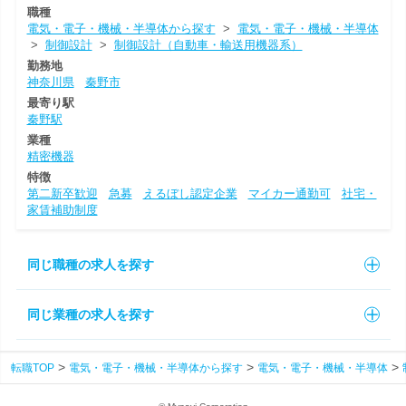
職種
電気・電子・機械・半導体から探す
>
電気・電子・機械・半導体
>
制御設計
>
制御設計（自動車・輸送用機器系）
勤務地
神奈川県
秦野市
最寄り駅
秦野駅
業種
精密機器
特徴
第二新卒歓迎
急募
えるぼし認定企業
マイカー通勤可
社宅・
家賃補助制度
同じ職種の求人を探す
同じ業種の求人を探す
転職TOP
電気・電子・機械・半導体から探す
電気・電子・機械・半導体