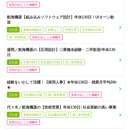
女性のおしごと掲載中
航海機器【組み込みソフトウェア設計】年休130日！UIターン歓
迎
正社員
業種未経験OK
転勤なし
学歴不問
完全週休2日制
第二新卒歓迎
女性のおしごと掲載中
盛岡／航海機器の【応用設計】◇業種未経験・二卒歓迎/年休130
日
正社員
学歴不問
完全週休2日制
第二新卒歓迎
女性のおしごと掲載中
経験をいかして活躍！【採用人事】★年休130日・残業月平均20h
★
正社員
完全週休2日制
第二新卒歓迎
女性のおしごと掲載中
代々木／航海機器の【技術営業】年休130日│社会貢献の高い事業
正社員
業種未経験OK
完全週休2日制
第二新卒歓迎
女性のおしごと掲載中