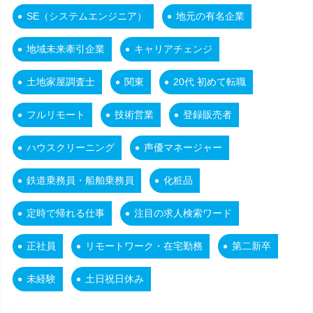
SE（システムエンジニア）
地元の有名企業
地域未来牽引企業
キャリアチェンジ
土地家屋調査士
関東
20代 初めて転職
フルリモート
技術営業
登録販売者
ハウスクリーニング
声優マネージャー
鉄道乗務員・船舶乗務員
化粧品
定時で帰れる仕事
注目の求人検索ワード
正社員
リモートワーク・在宅勤務
第二新卒
未経験
土日祝日休み