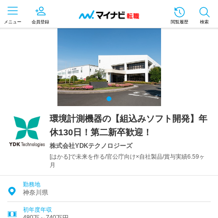
メニュー
会員登録
閲覧履歴
検索
環境計測機器の【組込みソフト開発】年
休130日！第二新卒歓迎！
株式会社YDKテクノロジーズ
[はかる]で未来を作る/官公庁向け×自社製品/賞与実績6.59ヶ
月
勤務地
神奈川県
初年度年収
480万～740万円