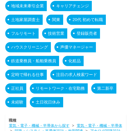
地域未来牽引企業
キャリアチェンジ
土地家屋調査士
関東
20代 初めて転職
フルリモート
技術営業
登録販売者
ハウスクリーニング
声優マネージャー
鉄道乗務員・船舶乗務員
化粧品
定時で帰れる仕事
注目の求人検索ワード
正社員
リモートワーク・在宅勤務
第二新卒
未経験
土日祝日休み
職種
電気・電子・機械・半導体から探す
>
電気・電子・機械・半導体
>
回路・システム・半導体設計・光学関連
>
アナログ回路設計