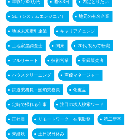
年収1,000万円
週休3日
内定とりたい
SE（システムエンジニア）
地元の有名企業
地域未来牽引企業
キャリアチェンジ
土地家屋調査士
関東
20代 初めて転職
フルリモート
技術営業
登録販売者
ハウスクリーニング
声優マネージャー
鉄道乗務員・船舶乗務員
化粧品
定時で帰れる仕事
注目の求人検索ワード
正社員
リモートワーク・在宅勤務
第二新卒
未経験
土日祝日休み