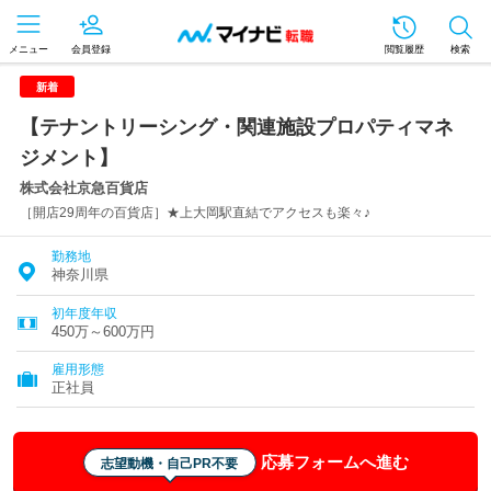
メニュー
会員登録
閲覧履歴
検索
新着
【テナントリーシング・関連施設プロパティマネ
ジメント】
株式会社京急百貨店
［開店29周年の百貨店］★上大岡駅直結でアクセスも楽々♪
勤務地
神奈川県
初年度年収
450万～600万円
雇用形態
正社員
応募フォームへ進む
志望動機・自己PR不要