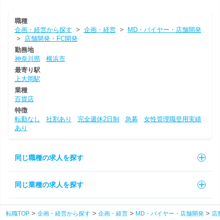
職種
企画・経営から探す
>
企画・経営
>
MD・バイヤー・店舗開発
>
店舗開発・FC開発
勤務地
神奈川県
横浜市
最寄り駅
上大岡駅
業種
百貨店
特徴
転勤なし
社割あり
完全週休2日制
急募
女性管理職登用実績
あり
同じ職種の求人を探す
同じ業種の求人を探す
転職TOP
企画・経営から探す
企画・経営
MD・バイヤー・店舗開発
店