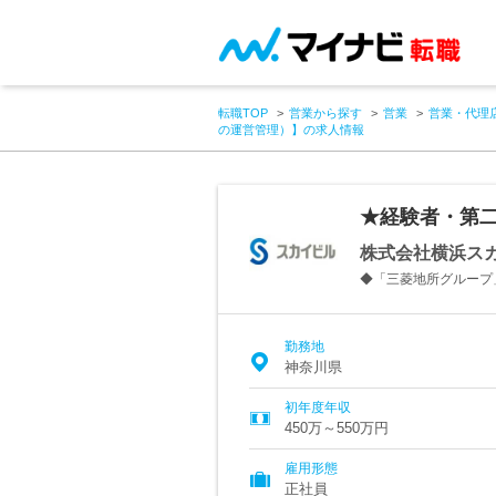
転職TOP
営業から探す
営業
営業・代理
の運営管理）】の求人情報
★経験者・第
株式会社横浜ス
◆「三菱地所グループ
勤務地
神奈川県
初年度年収
450万～550万円
雇用形態
正社員