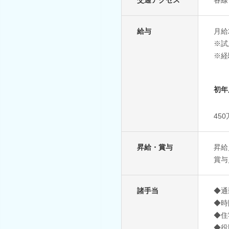
給与
月給2
※試
※経
初年
45
昇給・賞与
昇給
賞与
諸手当
◆通
◆時
◆住
◆役