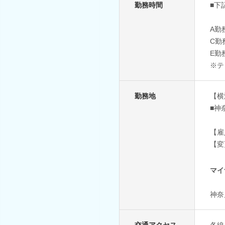
勤務時間
■下
A勤
C勤
E勤
※テ
勤務地
【横
■神
【雇
【変
マイ
神奈
交通アクセス
各線