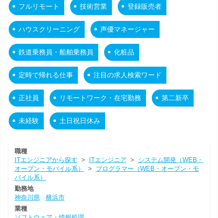
フルリモート
技術営業
登録販売者
ハウスクリーニング
声優マネージャー
鉄道乗務員・船舶乗務員
化粧品
定時で帰れる仕事
注目の求人検索ワード
正社員
リモートワーク・在宅勤務
第二新卒
未経験
土日祝日休み
職種
ITエンジニアから探す
>
ITエンジニア
>
システム開発（WEB・
オープン・モバイル系）
>
プログラマー（WEB・オープン・モ
バイル系）
勤務地
神奈川県
横浜市
業種
ソフトウェア・情報処理