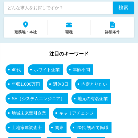
検索
どんな求人をお探しですか？
勤務地・本社
職種
詳細条件
注目のキーワード
40代
ホワイト企業
年齢不問
年収1,000万円
週休3日
内定とりたい
SE（システムエンジニア）
地元の有名企業
地域未来牽引企業
キャリアチェンジ
土地家屋調査士
関東
20代 初めて転職