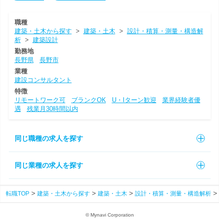
職種
建築・土木から探す
>
建築・土木
>
設計・積算・測量・構造解
析
>
建築設計
勤務地
長野県
長野市
業種
建設コンサルタント
特徴
リモートワーク可
ブランクOK
U・Iターン歓迎
業界経験者優
遇
残業月30時間以内
同じ職種の求人を探す
同じ業種の求人を探す
転職TOP
建築・土木から探す
建築・土木
設計・積算・測量・構造解析
© Mynavi Corporation