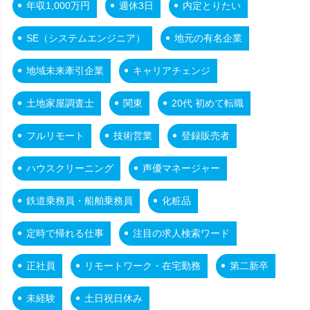
年収1,000万円
週休3日
内定とりたい
SE（システムエンジニア）
地元の有名企業
地域未来牽引企業
キャリアチェンジ
土地家屋調査士
関東
20代 初めて転職
フルリモート
技術営業
登録販売者
ハウスクリーニング
声優マネージャー
鉄道乗務員・船舶乗務員
化粧品
定時で帰れる仕事
注目の求人検索ワード
正社員
リモートワーク・在宅勤務
第二新卒
未経験
土日祝日休み