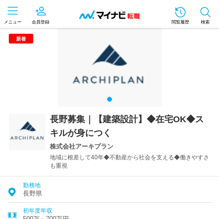
メニュー
会員登録
閲覧履歴
検索
新着
長野募集｜【建築設計】◆在宅OK◆ス
キルが身につく
株式会社アーキプラン
地域に根差して40年◆不動産から社会を支える◆働きやすさ
も重視
勤務地
長野県
初年度年収
500万～700万円