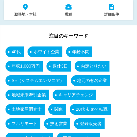
勤務地・本社
職種
詳細条件
注目のキーワード
40代
ホワイト企業
年齢不問
年収1,000万円
週休3日
内定とりたい
SE（システムエンジニア）
地元の有名企業
地域未来牽引企業
キャリアチェンジ
土地家屋調査士
関東
20代 初めて転職
フルリモート
技術営業
登録販売者