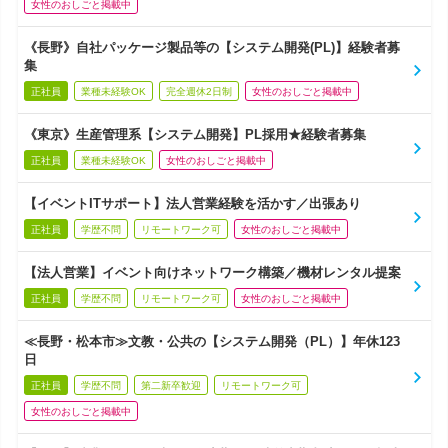
女性のおしごと掲載中
《長野》自社パッケージ製品等の【システム開発(PL)】経験者募
集
正社員
業種未経験OK
完全週休2日制
女性のおしごと掲載中
《東京》生産管理系【システム開発】PL採用★経験者募集
正社員
業種未経験OK
女性のおしごと掲載中
【イベントITサポート】法人営業経験を活かす／出張あり
正社員
学歴不問
リモートワーク可
女性のおしごと掲載中
【法人営業】イベント向けネットワーク構築／機材レンタル提案
正社員
学歴不問
リモートワーク可
女性のおしごと掲載中
≪長野・松本市≫文教・公共の【システム開発（PL）】年休123
日
正社員
学歴不問
第二新卒歓迎
リモートワーク可
女性のおしごと掲載中