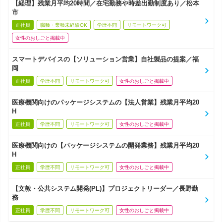
【経理】残業月平均20時間／在宅勤務や時差出勤制度あり／松本
市
正社員
職種・業種未経験OK
学歴不問
リモートワーク可
女性のおしごと掲載中
スマートデバイスの【ソリューション営業】自社製品の提案／福
岡
正社員
学歴不問
リモートワーク可
女性のおしごと掲載中
医療機関向けのパッケージシステムの【法人営業】残業月平均20
H
正社員
学歴不問
リモートワーク可
女性のおしごと掲載中
医療機関向けの【パッケージシステムの開発業務】残業月平均20
H
正社員
学歴不問
リモートワーク可
女性のおしごと掲載中
【文教・公共システム開発(PL)】プロジェクトリーダー／長野勤
務
正社員
学歴不問
リモートワーク可
女性のおしごと掲載中