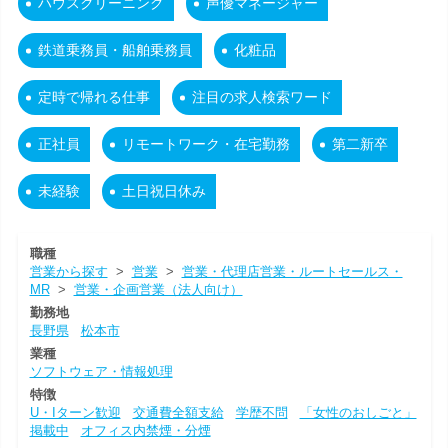
ハウスクリーニング
声優マネージャー
鉄道乗務員・船舶乗務員
化粧品
定時で帰れる仕事
注目の求人検索ワード
正社員
リモートワーク・在宅勤務
第二新卒
未経験
土日祝日休み
職種
営業から探す
>
営業
>
営業・代理店営業・ルートセールス・
MR
>
営業・企画営業（法人向け）
勤務地
長野県
松本市
業種
ソフトウェア・情報処理
特徴
U・Iターン歓迎
交通費全額支給
学歴不問
「女性のおしごと」
掲載中
オフィス内禁煙・分煙