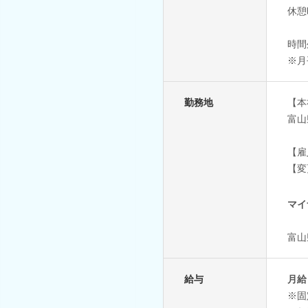
休憩
時間
※月
勤務地
【本
富山
【雇
【変
マイ
富山
給与
月給 
※固