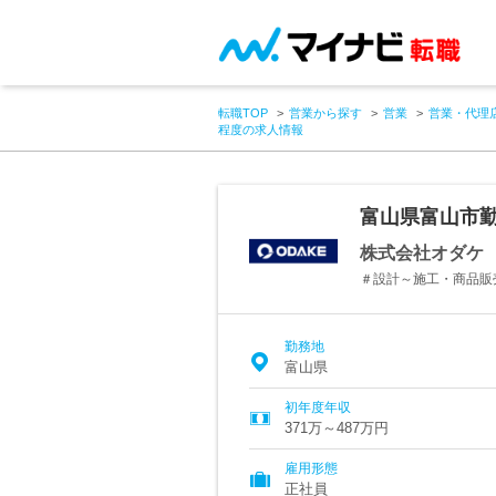
転職TOP
営業から探す
営業
営業・代理
程度の求人情報
富山県富山市勤
株式会社オダケ
＃設計～施工・商品販
勤務地
富山県
初年度年収
371万～487万円
雇用形態
正社員