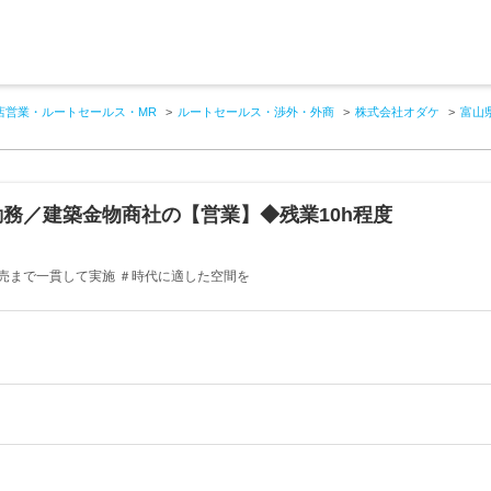
店営業・ルートセールス・MR
ルートセールス・渉外・外商
株式会社オダケ
富山
務／建築金物商社の【営業】◆残業10h程度
売まで一貫して実施 ＃時代に適した空間を