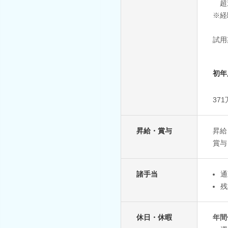
超
※経
試用
初年
37
昇給・賞与
昇給
賞与
諸手当
通
残
休日・休暇
年間