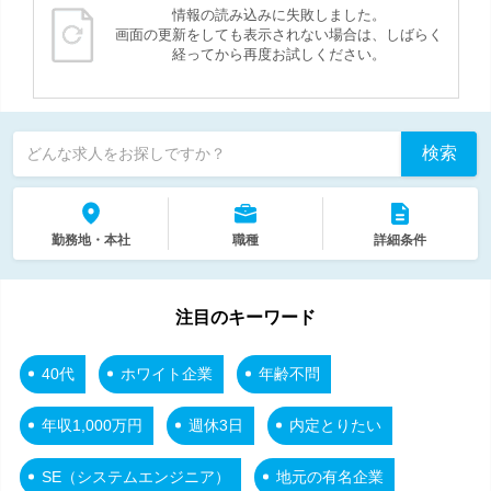
情報の読み込みに失敗しました。
画面の更新をしても表示されない場合は、しばらく
経ってから再度お試しください。
検索
どんな求人をお探しですか？
勤務地・本社
職種
詳細条件
注目のキーワード
40代
ホワイト企業
年齢不問
年収1,000万円
週休3日
内定とりたい
SE（システムエンジニア）
地元の有名企業