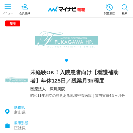
メニュー
会員登録
閲覧履歴
検索
新着
未経験OK！入院患者向け【看護補助
者】年休125日／残業月3h程度
医療法人 深川病院
昭和11年創立の歴史ある地域密着病院｜賞与実績4.5ヶ月分
勤務地
富山県
雇用形態
正社員