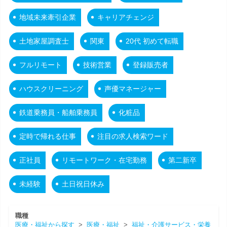
地域未来牽引企業
キャリアチェンジ
土地家屋調査士
関東
20代 初めて転職
フルリモート
技術営業
登録販売者
ハウスクリーニング
声優マネージャー
鉄道乗務員・船舶乗務員
化粧品
定時で帰れる仕事
注目の求人検索ワード
正社員
リモートワーク・在宅勤務
第二新卒
未経験
土日祝日休み
職種
医療・福祉から探す
>
医療・福祉
>
福祉・介護サービス・栄養