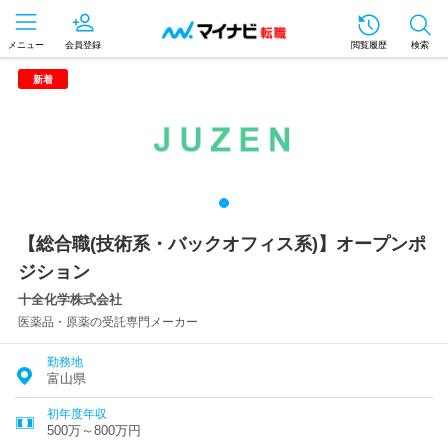
メニュー
会員登録
閲覧履歴
検索
新着
【総合職(技術系・バックオフィス系)】オープンポ
ジション
十全化学株式会社
医薬品・原薬の受託専門メーカー
勤務地
富山県
初年度年収
500万～800万円