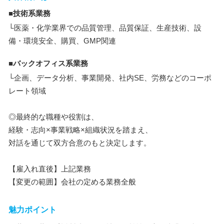
■技術系業務
└医薬・化学業界での品質管理、品質保証、生産技術、設
備・環境安全、購買、GMP関連
■バックオフィス系業務
└企画、データ分析、事業開発、社内SE、労務などのコーポ
レート領域
◎最終的な職種や役割は、
経験・志向×事業戦略×組織状況を踏まえ、
対話を通じて双方合意のもと決定します。
【雇入れ直後】上記業務
【変更の範囲】会社の定める業務全般
魅力ポイント