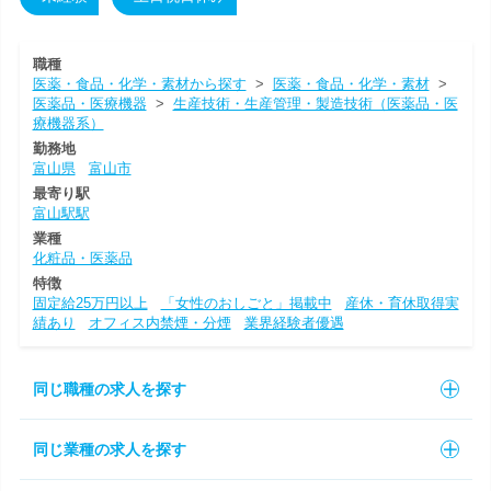
職種
医薬・食品・化学・素材から探す
>
医薬・食品・化学・素材
>
医薬品・医療機器
>
生産技術・生産管理・製造技術（医薬品・医
療機器系）
勤務地
富山県
富山市
最寄り駅
富山駅駅
業種
化粧品・医薬品
特徴
固定給25万円以上
「女性のおしごと」掲載中
産休・育休取得実
績あり
オフィス内禁煙・分煙
業界経験者優遇
同じ職種の求人を探す
同じ業種の求人を探す