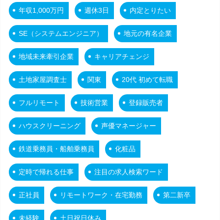
年収1,000万円
週休3日
内定とりたい
SE（システムエンジニア）
地元の有名企業
地域未来牽引企業
キャリアチェンジ
土地家屋調査士
関東
20代 初めて転職
フルリモート
技術営業
登録販売者
ハウスクリーニング
声優マネージャー
鉄道乗務員・船舶乗務員
化粧品
定時で帰れる仕事
注目の求人検索ワード
正社員
リモートワーク・在宅勤務
第二新卒
未経験
土日祝日休み