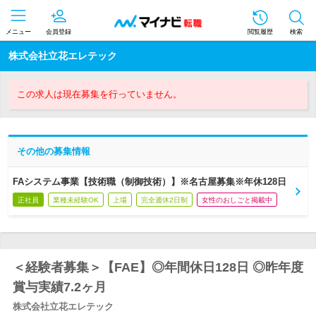
メニュー
会員登録
閲覧履歴
検索
株式会社立花エレテック
この求人は現在募集を行っていません。
その他の募集情報
FAシステム事業【技術職（制御技術）】※名古屋募集※年休128日
正社員
業種未経験OK
上場
完全週休2日制
女性のおしごと掲載中
＜経験者募集＞【FAE】◎年間休日128日 ◎昨年度
賞与実績7.2ヶ月
株式会社立花エレテック