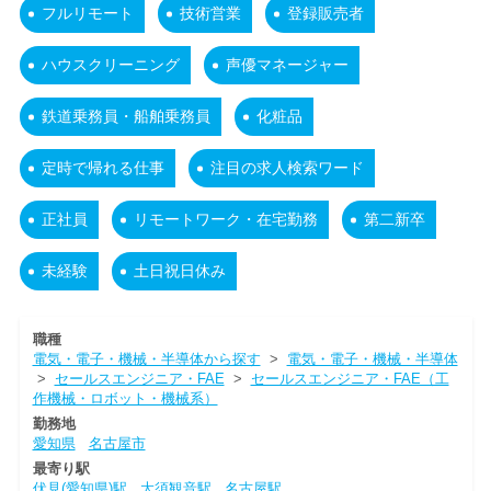
フルリモート
技術営業
登録販売者
ハウスクリーニング
声優マネージャー
鉄道乗務員・船舶乗務員
化粧品
定時で帰れる仕事
注目の求人検索ワード
正社員
リモートワーク・在宅勤務
第二新卒
未経験
土日祝日休み
職種
電気・電子・機械・半導体から探す
>
電気・電子・機械・半導体
>
セールスエンジニア・FAE
>
セールスエンジニア・FAE（工
作機械・ロボット・機械系）
勤務地
愛知県
名古屋市
最寄り駅
伏見(愛知県)駅
大須観音駅
名古屋駅