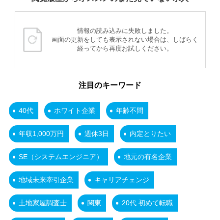
情報の読み込みに失敗しました。
画面の更新をしても表示されない場合は、しばらく
経ってから再度お試しください。
注目のキーワード
40代
ホワイト企業
年齢不問
年収1,000万円
週休3日
内定とりたい
SE（システムエンジニア）
地元の有名企業
地域未来牽引企業
キャリアチェンジ
土地家屋調査士
関東
20代 初めて転職