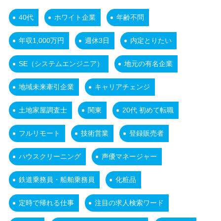
40代
ホワイト企業
年齢不問
年収1,000万円
週休3日
内定とりたい
SE（システムエンジニア）
地元の有名企業
地域未来牽引企業
キャリアチェンジ
土地家屋調査士
関東
20代 初めて転職
フルリモート
技術営業
登録販売者
ハウスクリーニング
声優マネージャー
鉄道乗務員・船舶乗務員
化粧品
定時で帰れる仕事
注目の求人検索ワード