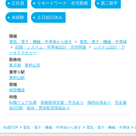
正社員
リモートワーク・在宅勤務
第二新卒
未経験
土日祝日休み
職種
電気・電子・機械・半導体から探す
>
電気・電子・機械・半導体
>
回路・システム・半導体設計・光学関連
>
システム設計・ア
ーキテクチャー
勤務地
東京都
東村山市
最寄り駅
東村山駅
業種
精密機器
特徴
転職フェア出展
資格取得支援・手当あり
国内出張あり
完全週
休2日制
産休・育休取得実績あり
転職TOP
電気・電子・機械・半導体から探す
電気・電子・機械・半導体