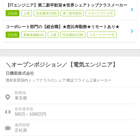
【ITエンジニア】第二新卒歓迎★世界シェアトップクラスメーカー
正社員
上場
完全週休2日制
第二新卒歓迎
リモートワーク可
コーポレート部門の【総合職】★恵比寿勤務★リモートあり★
正社員
業種未経験OK
上場
完全週休2日制
リモートワーク可
＼オープンポジション／【電気エンジニア】
日機装株式会社
透析装置国内トップクラスのシェア/東証プライム上場メーカー
勤務地
東京都
初年度年収
500万～1000万円
雇用形態
正社員