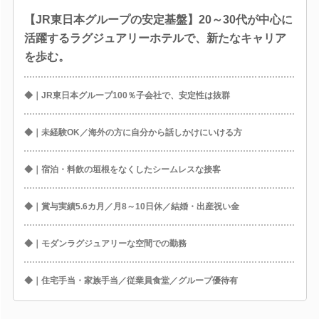
【JR東日本グループの安定基盤】20～30代が中心に
活躍するラグジュアリーホテルで、新たなキャリア
を歩む。
◆｜JR東日本グループ100％子会社で、安定性は抜群
◆｜未経験OK／海外の方に自分から話しかけにいける方
◆｜宿泊・料飲の垣根をなくしたシームレスな接客
◆｜賞与実績5.6カ月／月8～10日休／結婚・出産祝い金
◆｜モダンラグジュアリーな空間での勤務
◆｜住宅手当・家族手当／従業員食堂／グループ優待有