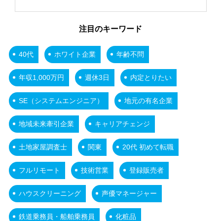
注目のキーワード
40代
ホワイト企業
年齢不問
年収1,000万円
週休3日
内定とりたい
SE（システムエンジニア）
地元の有名企業
地域未来牽引企業
キャリアチェンジ
土地家屋調査士
関東
20代 初めて転職
フルリモート
技術営業
登録販売者
ハウスクリーニング
声優マネージャー
鉄道乗務員・船舶乗務員
化粧品