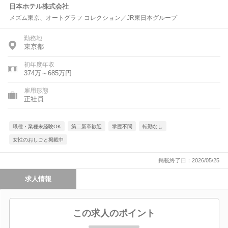
日本ホテル株式会社
メズム東京、オートグラフ コレクション／JR東日本グループ
勤務地
東京都
初年度年収
374万～685万円
雇用形態
正社員
職種・業種未経験OK
第二新卒歓迎
学歴不問
転勤なし
女性のおしごと掲載中
掲載終了日：2026/05/25
求人情報
この求人のポイント