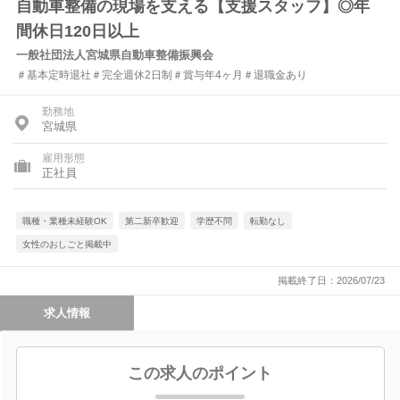
自動車整備の現場を支える【支援スタッフ】◎年
間休日120日以上
一般社団法人宮城県自動車整備振興会
＃基本定時退社＃完全週休2日制＃賞与年4ヶ月＃退職金あり
勤務地
宮城県
雇用形態
正社員
職種・業種未経験OK
第二新卒歓迎
学歴不問
転勤なし
女性のおしごと掲載中
掲載終了日：2026/07/23
求人情報
この求人のポイント