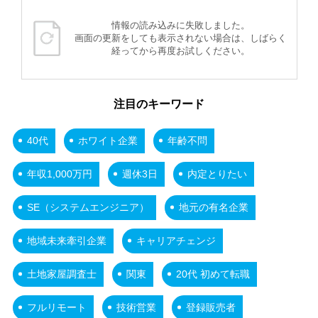
情報の読み込みに失敗しました。
画面の更新をしても表示されない場合は、しばらく
経ってから再度お試しください。
注目のキーワード
40代
ホワイト企業
年齢不問
年収1,000万円
週休3日
内定とりたい
SE（システムエンジニア）
地元の有名企業
地域未来牽引企業
キャリアチェンジ
土地家屋調査士
関東
20代 初めて転職
フルリモート
技術営業
登録販売者