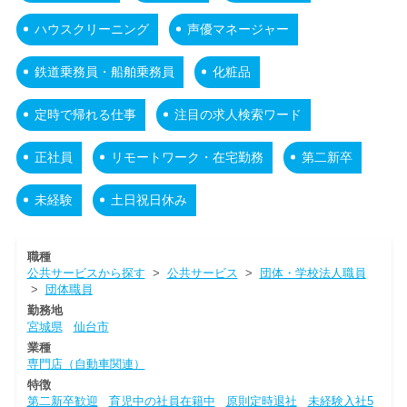
ハウスクリーニング
声優マネージャー
鉄道乗務員・船舶乗務員
化粧品
定時で帰れる仕事
注目の求人検索ワード
正社員
リモートワーク・在宅勤務
第二新卒
未経験
土日祝日休み
職種
公共サービスから探す
>
公共サービス
>
団体・学校法人職員
>
団体職員
勤務地
宮城県
仙台市
業種
専門店（自動車関連）
特徴
第二新卒歓迎
育児中の社員在籍中
原則定時退社
未経験入社5