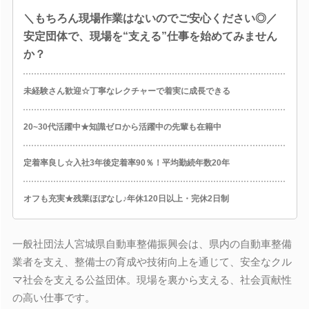
＼もちろん現場作業はないのでご安心ください◎／
安定団体で、現場を“支える”仕事を始めてみません
か？
未経験さん歓迎☆丁寧なレクチャーで着実に成長できる
20~30代活躍中★知識ゼロから活躍中の先輩も在籍中
定着率良し☆入社3年後定着率90％！平均勤続年数20年
オフも充実★残業ほぼなし♪年休120日以上・完休2日制
一般社団法人宮城県自動車整備振興会は、県内の自動車整備
業者を支え、整備士の育成や技術向上を通じて、安全なクル
マ社会を支える公益団体。現場を裏から支える、社会貢献性
の高い仕事です。