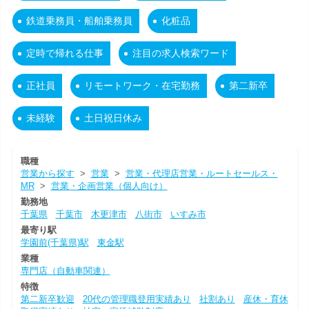
鉄道乗務員・船舶乗務員
化粧品
定時で帰れる仕事
注目の求人検索ワード
正社員
リモートワーク・在宅勤務
第二新卒
未経験
土日祝日休み
職種
営業から探す
>
営業
>
営業・代理店営業・ルートセールス・
MR
>
営業・企画営業（個人向け）
勤務地
千葉県
千葉市
木更津市
八街市
いすみ市
最寄り駅
学園前(千葉県)駅
東金駅
業種
専門店（自動車関連）
特徴
第二新卒歓迎
20代の管理職登用実績あり
社割あり
産休・育休