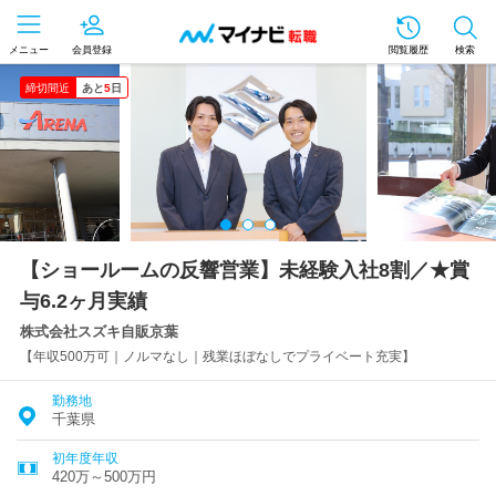
メニュー
会員登録
閲覧履歴
検索
締切間近
あと
5
日
【ショールームの反響営業】未経験入社8割／★賞
与6.2ヶ月実績
株式会社スズキ自販京葉
【年収500万可｜ノルマなし｜残業ほぼなしでプライベート充実】
勤務地
千葉県
初年度年収
420万～500万円