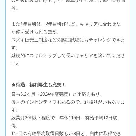
入社後の教育だけでなく、新車が出た時には勉強会も開
催。
また1年目研修、2年目研修など、キャリアに合わせた
研修を受けられるほか、
スズキ販売士制度などの認定試験にもチャレンジできま
す。
継続的にスキルアップして長いキャリアを築いてくださ
い♪
★待遇、福利厚生も充実！
賞与6.2ヶ月（2024年度実績）と手応えあり。
毎月のインセンティブもあるので、頑張りがいもありま
す。
残業月20h以下程度で、年休115日＋有給平均12日取
得。
1年目の有給平均取得日数も7~8日と、自由に取得でき