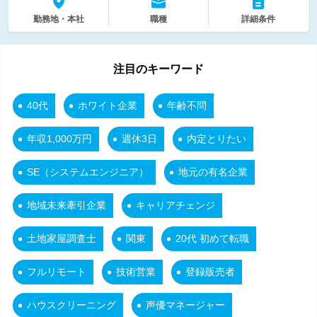
勤務地・本社
職種
詳細条件
注目のキーワード
40代
ホワイト企業
年齢不問
年収1,000万円
週休3日
内定とりたい
SE（システムエンジニア）
地元の有名企業
地域未来牽引企業
キャリアチェンジ
土地家屋調査士
関東
20代 初めて転職
フルリモート
技術営業
登録販売者
ハウスクリーニング
声優マネージャー