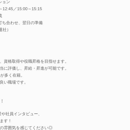
ション
2:45／15:00～15:15
成
打ち合わせ、翌日の準備
退社）
、資格取得や役職昇格を目指せます。
当に評価し、昇給・昇進が可能です。
フが多く在籍。
良い職場です。
！
仕事風景や社員インタビュー、
ます！
の雰囲気を感じてください◎