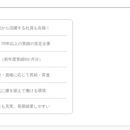
退から活躍する社員も在籍！
70年以上の実績の安定企業
回（前年度実績8か月分）
験・資格に応じて昇給・昇進
元に腰を据えて働ける環境
生も充実。長期就業しやすい