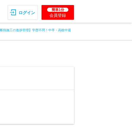
簡単1分
ログイン
会員登録
断熱施工の進捗管理】学歴不問！中卒・高校中退