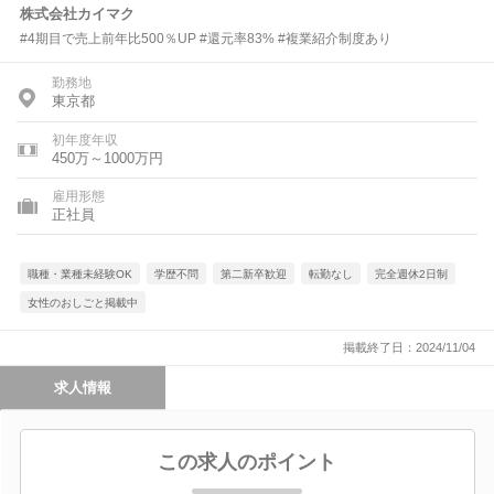
株式会社カイマク
#4期目で売上前年比500％UP #還元率83% #複業紹介制度あり
勤務地
東京都
初年度年収
450万～1000万円
雇用形態
正社員
職種・業種未経験OK
学歴不問
第二新卒歓迎
転勤なし
完全週休2日制
女性のおしごと掲載中
掲載終了日：2024/11/04
求人情報
この求人のポイント