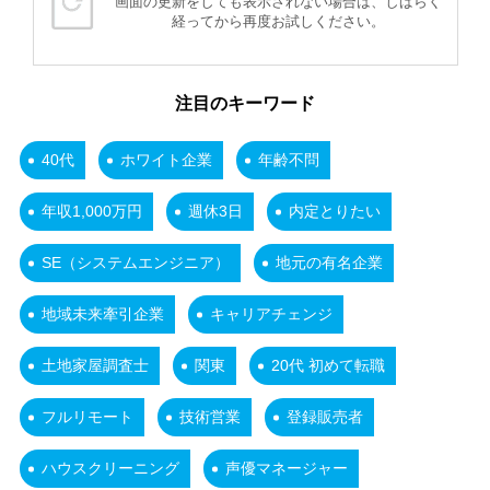
画面の更新をしても表示されない場合は、しばらく
経ってから再度お試しください。
注目のキーワード
40代
ホワイト企業
年齢不問
年収1,000万円
週休3日
内定とりたい
SE（システムエンジニア）
地元の有名企業
地域未来牽引企業
キャリアチェンジ
土地家屋調査士
関東
20代 初めて転職
フルリモート
技術営業
登録販売者
ハウスクリーニング
声優マネージャー