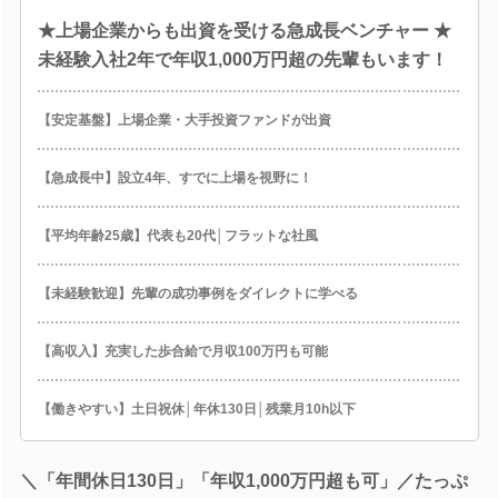
★上場企業からも出資を受ける急成長ベンチャー ★
未経験入社2年で年収1,000万円超の先輩もいます！
【安定基盤】上場企業・大手投資ファンドが出資
【急成長中】設立4年、すでに上場を視野に！
【平均年齢25歳】代表も20代│フラットな社風
【未経験歓迎】先輩の成功事例をダイレクトに学べる
【高収入】充実した歩合給で月収100万円も可能
【働きやすい】土日祝休│年休130日│残業月10h以下
＼「年間休日130日」「年収1,000万円超も可」／たっぷ