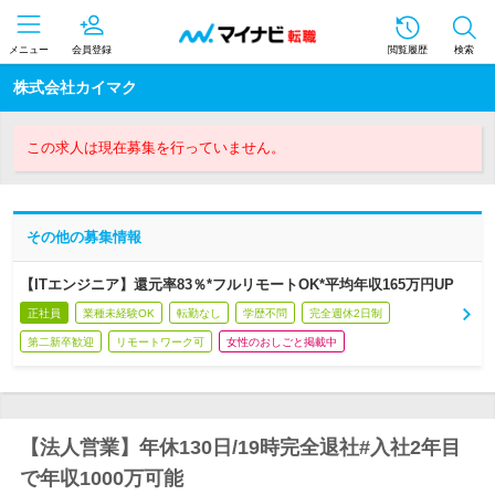
メニュー
会員登録
閲覧履歴
検索
株式会社カイマク
この求人は現在募集を行っていません。
その他の募集情報
【ITエンジニア】還元率83％*フルリモートOK*平均年収165万円UP
正社員
業種未経験OK
転勤なし
学歴不問
完全週休2日制
第二新卒歓迎
リモートワーク可
女性のおしごと掲載中
【法人営業】年休130日/19時完全退社#入社2年目
で年収1000万可能