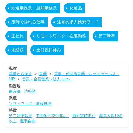
鉄道乗務員・船舶乗務員
化粧品
定時で帰れる仕事
注目の求人検索ワード
正社員
リモートワーク・在宅勤務
第二新卒
未経験
土日祝日休み
職種
営業から探す
>
営業
>
営業・代理店営業・ルートセールス・
MR
>
営業・企画営業（法人向け）
勤務地
東京都
渋谷区
業種
ソフトウェア・情報処理
特徴
第二新卒歓迎
年間休日120日以上
原則定時退社
募集人数10名
以上
服装自由