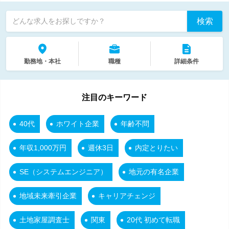
検索
どんな求人をお探しですか？
勤務地・本社
職種
詳細条件
注目のキーワード
40代
ホワイト企業
年齢不問
年収1,000万円
週休3日
内定とりたい
SE（システムエンジニア）
地元の有名企業
地域未来牽引企業
キャリアチェンジ
土地家屋調査士
関東
20代 初めて転職