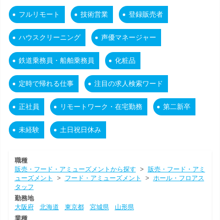
フルリモート
技術営業
登録販売者
ハウスクリーニング
声優マネージャー
鉄道乗務員・船舶乗務員
化粧品
定時で帰れる仕事
注目の求人検索ワード
正社員
リモートワーク・在宅勤務
第二新卒
未経験
土日祝日休み
職種
販売・フード・アミューズメントから探す
>
販売・フード・アミ
ューズメント
>
フード・アミューズメント
>
ホール・フロアス
タッフ
勤務地
大阪府
北海道
東京都
宮城県
山形県
業種