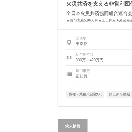
火災共済を支える非営利団体
全日本火災共済協同組合連合
★賞与実績5.96カ月★土日休み★経済
勤務地
東京都
初年度年収
390万～420万円
雇用形態
正社員
職種・業種未経験OK
第二新卒歓迎
求人情報