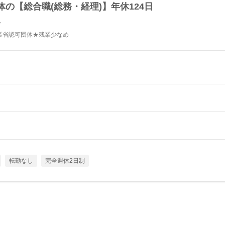
の【総合職(総務・経理)】年休124日
会
産業省認可団体★残業少なめ
転勤なし
完全週休2日制