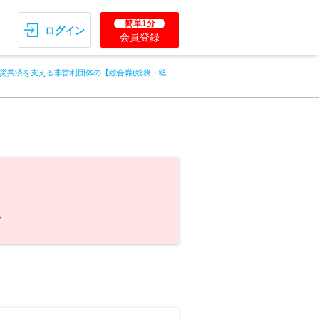
簡単1分
ログイン
会員登録
災共済を支える非営利団体の【総合職(総務・経
。