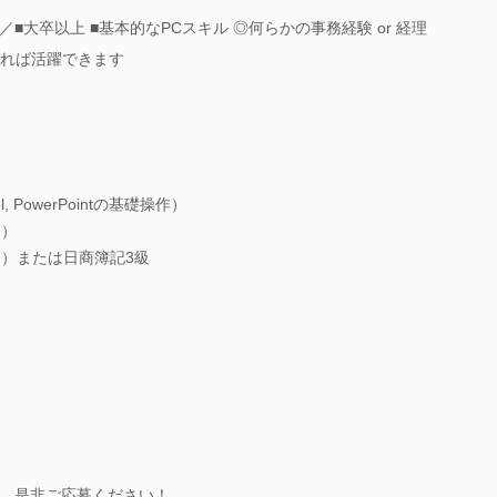
■大卒以上 ■基本的なPCスキル ◎何らかの事務経験 or 経理
であれば活躍できます
, PowerPointの基礎操作）
問）
問）または日商簿記3級
、是非ご応募ください！