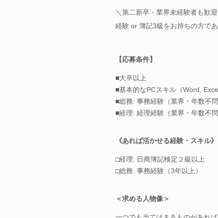
＼第二新卒・業界未経験者も歓迎／
経験 or 簿記3級をお持ちの方
【応募条件】
■大卒以上
■基本的なPCスキル（Word, Excel
■総務: 事務経験（業界・年数不
■経理: 経理経験（業界・年数不
《あれば活かせる経験・スキル》
□経理: 日商簿記検定２級以上
□総務: 事務経験（3年以上）
＜求める人物像＞
一つでも当てはまるものがあれば