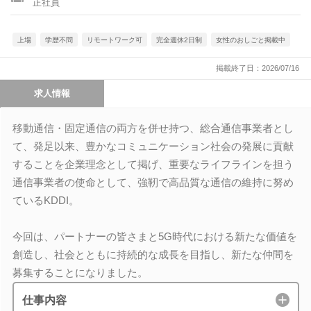
正社員
上場
学歴不問
リモートワーク可
完全週休2日制
女性のおしごと掲載中
掲載終了日：2026/07/16
求人情報
移動通信・固定通信の両方を併せ持つ、総合通信事業者とし
て、発足以来、豊かなコミュニケーション社会の発展に貢献
することを企業理念として掲げ、重要なライフラインを担う
通信事業者の使命として、強靭で高品質な通信の維持に努め
ているKDDI。
今回は、パートナーの皆さまと5G時代における新たな価値を
創造し、社会とともに持続的な成長を目指し、新たな仲間を
募集することになりました。
仕事内容