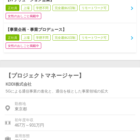
正社員
上場
学歴不問
完全週休2日制
リモートワーク可
女性のおしごと掲載中
【事業企画・事業プロデュース】
正社員
上場
学歴不問
完全週休2日制
リモートワーク可
女性のおしごと掲載中
【プロジェクトマネージャー】
KDDI株式会社
5Gによる通信事業の進化と、通信を核とした事業領域の拡大
勤務地
東京都
初年度年収
467万～931万円
雇用形態