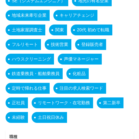
SE（システムエンジニア）
地元の有名企業
地域未来牽引企業
キャリアチェンジ
土地家屋調査士
関東
20代 初めて転職
フルリモート
技術営業
登録販売者
ハウスクリーニング
声優マネージャー
鉄道乗務員・船舶乗務員
化粧品
定時で帰れる仕事
注目の求人検索ワード
正社員
リモートワーク・在宅勤務
第二新卒
未経験
土日祝日休み
職種