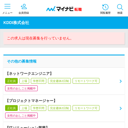
メニュー
会員登録
閲覧履歴
検索
KDDI株式会社
この求人は現在募集を行っていません。
その他の募集情報
【ネットワークエンジニア】
正社員
上場
学歴不問
完全週休2日制
リモートワーク可
女性のおしごと掲載中
【プロジェクトマネージャー】
正社員
上場
学歴不問
完全週休2日制
リモートワーク可
女性のおしごと掲載中
【ITソリューション営業】