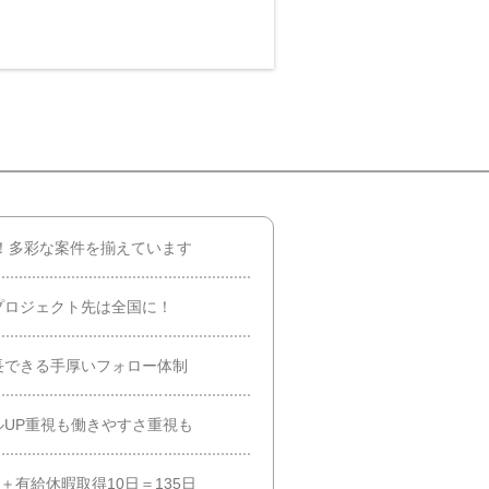
超！多彩な案件を揃えています
プロジェクト先は全国に！
長できる手厚いフォロー体制
UP重視も働きやすさ重視も
＋有給休暇取得10日＝135日