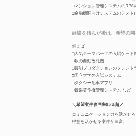
□マンション管理システムのRPA開発保
□金融機関向けシステムのテスト(C
経験を積んだ後は、希望の開
例えば
□人気テーマパークの入場ゲート
□駅の自動改札機
□芸能プロダクションのタレント
□国立大学の入試システム
□タクシー配車アプリ
□音楽著作権管理システム など
＼希望案件参画率95％超／
コミュニケーション力を活かせる
得意を活かせる案件が豊富。