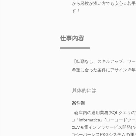
から経験が浅い方でも安心☆若手
す！
仕事内容
【転勤なし、スキルアップ、ワー
希望に合った案件にアサイン※年休
具体的には
案件例
□倉庫内の運用業務(SQLクエリの
□『Informatica』(ローコード
□EV充電インフラサービス開発(Node.j
□ペーパーレスPKGシステムの運用