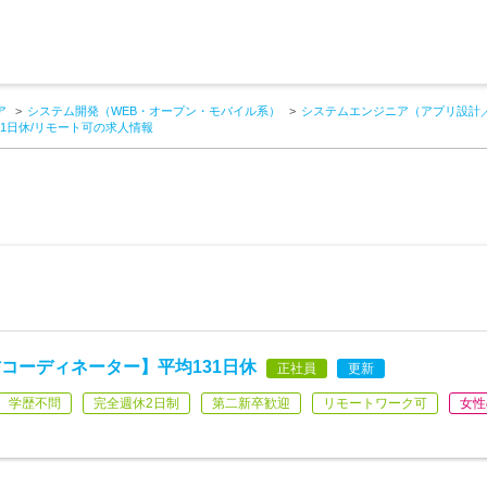
ア
システム開発（WEB・オープン・モバイル系）
システムエンジニア（アプリ設計
1日休/リモート可の求人情報
コーディネーター】平均131日休
正社員
更新
学歴不問
完全週休2日制
第二新卒歓迎
リモートワーク可
女性