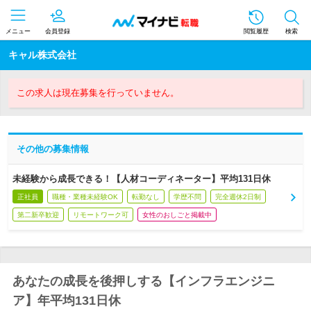
メニュー
会員登録
閲覧履歴
検索
キャル株式会社
この求人は現在募集を行っていません。
その他の募集情報
未経験から成長できる！【人材コーディネーター】平均131日休
正社員
職種・業種未経験OK
転勤なし
学歴不問
完全週休2日制
第二新卒歓迎
リモートワーク可
女性のおしごと掲載中
あなたの成長を後押しする【インフラエンジニ
ア】年平均131日休