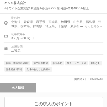
キャル株式会社
#ホワイト企業認定#希望案件参画率95％超 #案件常時4000件以上
勤務地
北海道、青森県、岩手県、宮城県、秋田県、山形県、福島県、茨
城県、栃木県、群馬県、埼玉県、千葉県、東京都、神奈川県、富
もっと見る
山県、石川県、福井県、新潟県、山梨県、長野県、岐阜県、静岡
初年度年収
県、愛知県、三重県、滋賀県、京都府、大阪府、兵庫県、奈良
350万～800万円
県、和歌山県、鳥取県、島根県、岡山県、広島県、山口県、徳島
県、香川県、愛媛県、高知県、福岡県、佐賀県、長崎県、熊本
雇用形態
県、大分県、宮崎県、鹿児島県、沖縄県
正社員
職種・業種未経験OK
第二新卒歓迎
学歴不問
リモートワーク可
転勤なし
完全週休2日制
女性のおしごと掲載中
掲載終了日：2026/07/06
求人情報
この求人のポイント