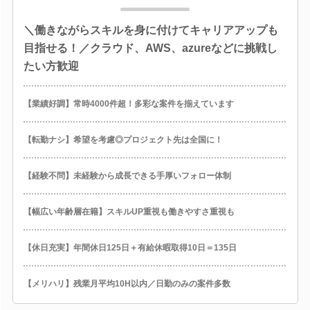
＼働きながらスキルを身に付けてキャリアアップも
目指せる！／クラウド、AWS、azureなどに挑戦し
たい方歓迎
【業績好調】常時4000件超！多彩な案件を揃えています
【転勤ナシ】希望を考慮◎プロジェクト先は全国に！
【経験不問】未経験から成長できる手厚いフォロー体制
【幅広い年齢層在籍】スキルUP重視も働きやすさ重視も
【休日充実】年間休日125日＋有給休暇取得10日＝135日
【メリハリ】残業月平均10H以内／日勤のみの案件多数