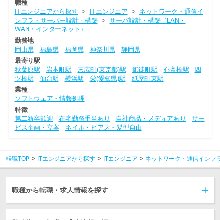
職種
ITエンジニアから探す
>
ITエンジニア
>
ネットワーク・通信イ
ンフラ・サーバー設計・構築
>
サーバ設計・構築（LAN・
WAN・インターネット）
勤務地
岡山県
福島県
福岡県
神奈川県
静岡県
最寄り駅
秋葉原駅
岩本町駅
末広町(東京都)駅
御徒町駅
心斎橋駅
四
ツ橋駅
仙台駅
横浜駅
栄(愛知県)駅
紙屋町東駅
業種
ソフトウェア・情報処理
特徴
第二新卒歓迎
在宅勤務手当あり
自社商品・メディアあり
サー
ビス企画・立案
ネイル・ピアス・髪型自由
転職TOP
ITエンジニアから探す
ITエンジニア
ネットワーク・通信インフ
職種から転職・求人情報を探す