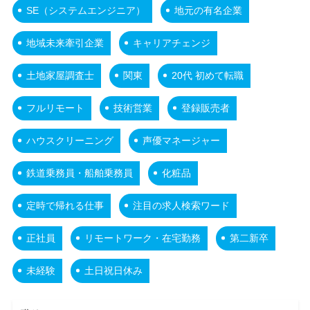
SE（システムエンジニア）
地元の有名企業
地域未来牽引企業
キャリアチェンジ
土地家屋調査士
関東
20代 初めて転職
フルリモート
技術営業
登録販売者
ハウスクリーニング
声優マネージャー
鉄道乗務員・船舶乗務員
化粧品
定時で帰れる仕事
注目の求人検索ワード
正社員
リモートワーク・在宅勤務
第二新卒
未経験
土日祝日休み