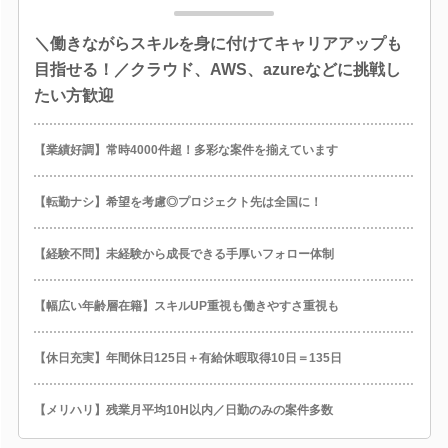
＼働きながらスキルを身に付けてキャリアアップも
目指せる！／クラウド、AWS、azureなどに挑戦し
たい方歓迎
【業績好調】常時4000件超！多彩な案件を揃えています
【転勤ナシ】希望を考慮◎プロジェクト先は全国に！
【経験不問】未経験から成長できる手厚いフォロー体制
【幅広い年齢層在籍】スキルUP重視も働きやすさ重視も
【休日充実】年間休日125日＋有給休暇取得10日＝135日
【メリハリ】残業月平均10H以内／日勤のみの案件多数