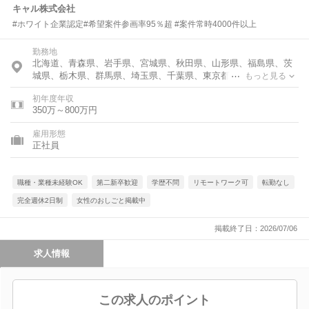
キャル株式会社
#ホワイト企業認定#希望案件参画率95％超 #案件常時4000件以上
勤務地
北海道、青森県、岩手県、宮城県、秋田県、山形県、福島県、茨
城県、栃木県、群馬県、埼玉県、千葉県、東京都、神奈川県、富
もっと見る
山県、石川県、福井県、新潟県、山梨県、長野県、岐阜県、静岡
初年度年収
県、愛知県、三重県、滋賀県、京都府、大阪府、兵庫県、奈良
350万～800万円
県、和歌山県、鳥取県、島根県、岡山県、広島県、山口県、徳島
県、香川県、愛媛県、高知県、福岡県、佐賀県、長崎県、熊本
雇用形態
県、大分県、宮崎県、鹿児島県、沖縄県
正社員
職種・業種未経験OK
第二新卒歓迎
学歴不問
リモートワーク可
転勤なし
完全週休2日制
女性のおしごと掲載中
掲載終了日：2026/07/06
求人情報
この求人のポイント