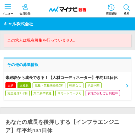
メニュー
会員登録
閲覧履歴
検索
キャル株式会社
この求人は現在募集を行っていません。
その他の募集情報
未経験から成長できる！【人材コーディネーター】平均131日休
更新
正社員
職種・業種未経験OK
転勤なし
学歴不問
完全週休2日制
第二新卒歓迎
リモートワーク可
女性のおしごと掲載中
あなたの成長を後押しする【インフラエンジニ
ア】年平均131日休