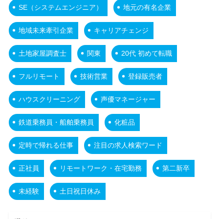
SE（システムエンジニア）
地元の有名企業
地域未来牽引企業
キャリアチェンジ
土地家屋調査士
関東
20代 初めて転職
フルリモート
技術営業
登録販売者
ハウスクリーニング
声優マネージャー
鉄道乗務員・船舶乗務員
化粧品
定時で帰れる仕事
注目の求人検索ワード
正社員
リモートワーク・在宅勤務
第二新卒
未経験
土日祝日休み