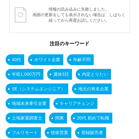
情報の読み込みに失敗しました。
画面の更新をしても表示されない場合は、しばらく
経ってから再度お試しください。
注目のキーワード
40代
ホワイト企業
年齢不問
年収1,000万円
週休3日
内定とりたい
SE（システムエンジニア）
地元の有名企業
地域未来牽引企業
キャリアチェンジ
土地家屋調査士
関東
20代 初めて転職
フルリモート
技術営業
登録販売者