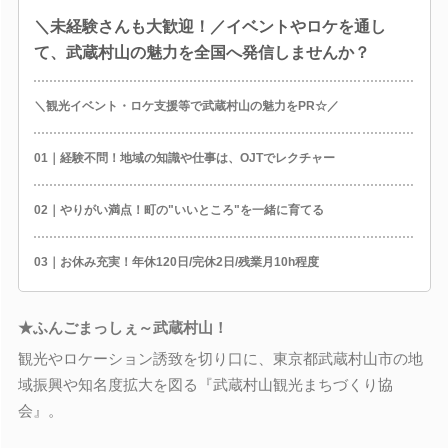
＼未経験さんも大歓迎！／イベントやロケを通し
て、武蔵村山の魅力を全国へ発信しませんか？
＼観光イベント・ロケ支援等で武蔵村山の魅力をPR☆／
01｜経験不問！地域の知識や仕事は、OJTでレクチャー
02｜やりがい満点！町の"いいところ"を一緒に育てる
03｜お休み充実！年休120日/完休2日/残業月10h程度
★ふんごまっしぇ～武蔵村山！
観光やロケーション誘致を切り口に、東京都武蔵村山市の地
域振興や知名度拡大を図る『武蔵村山観光まちづくり協
会』。