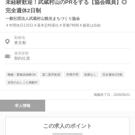
未経験歓迎！武蔵村山のPRをする【協会職員】◎
完全週休2日制
一般社団法人武蔵村山観光まちづくり協会
＃年間休日120日＃基本定時退社＃実働7時間＃服装は自由
勤務地
東京都
雇用形態
契約社員
職種・業種未経験OK
第二新卒歓迎
学歴不問
転勤なし
完全週休2日制
女性のおしごと掲載中
掲載終了日：2026/05/21
求人情報
この求人のポイント