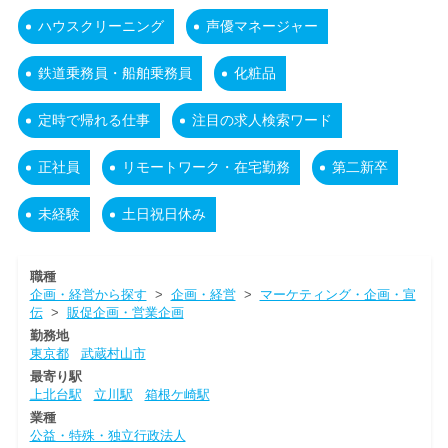
ハウスクリーニング
声優マネージャー
鉄道乗務員・船舶乗務員
化粧品
定時で帰れる仕事
注目の求人検索ワード
正社員
リモートワーク・在宅勤務
第二新卒
未経験
土日祝日休み
職種
企画・経営から探す
>
企画・経営
>
マーケティング・企画・宣
伝
>
販促企画・営業企画
勤務地
東京都
武蔵村山市
最寄り駅
上北台駅
立川駅
箱根ケ崎駅
業種
公益・特殊・独立行政法人