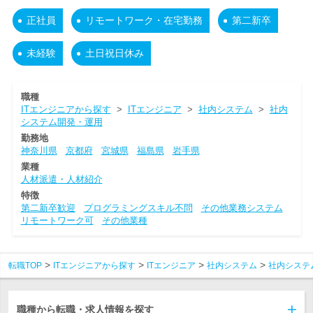
正社員
リモートワーク・在宅勤務
第二新卒
未経験
土日祝日休み
職種
ITエンジニアから探す
>
ITエンジニア
>
社内システム
>
社内
システム開発・運用
勤務地
神奈川県
京都府
宮城県
福島県
岩手県
業種
人材派遣・人材紹介
特徴
第二新卒歓迎
プログラミングスキル不問
その他業務システム
リモートワーク可
その他業種
転職TOP
ITエンジニアから探す
ITエンジニア
社内システム
社内システ
職種から転職・求人情報を探す