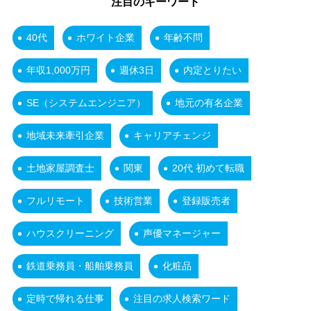
注目のキーワード
40代
ホワイト企業
年齢不問
年収1,000万円
週休3日
内定とりたい
SE（システムエンジニア）
地元の有名企業
地域未来牽引企業
キャリアチェンジ
土地家屋調査士
関東
20代 初めて転職
フルリモート
技術営業
登録販売者
ハウスクリーニング
声優マネージャー
鉄道乗務員・船舶乗務員
化粧品
定時で帰れる仕事
注目の求人検索ワード