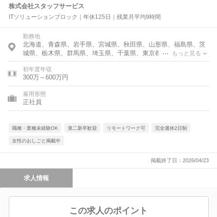
株式会社スタッフサービス
ITソリューションブロック｜年休125日｜残業月平均9時間
勤務地
北海道、青森県、岩手県、宮城県、秋田県、山形県、福島県、茨
城県、栃木県、群馬県、埼玉県、千葉県、東京都、神奈川県、富
もっと見る
山県、石川県、福井県、新潟県、山梨県、長野県、岐阜県、静岡
初年度年収
県、愛知県、三重県、滋賀県、京都府、大阪府、兵庫県、奈良
300万～600万円
県、和歌山県、鳥取県、島根県、岡山県、広島県、山口県、徳島
県、香川県、愛媛県、高知県、福岡県、佐賀県、長崎県、熊本
雇用形態
県、大分県、宮崎県、鹿児島県
正社員
職種・業種未経験OK
第二新卒歓迎
リモートワーク可
完全週休2日制
女性のおしごと掲載中
掲載終了日：2026/04/23
求人情報
この求人のポイント