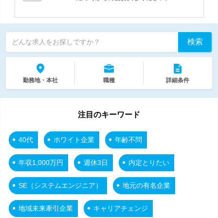
検索
どんな求人をお探しですか？
勤務地・本社
職種
詳細条件
注目のキーワード
40代
ホワイト企業
年齢不問
年収1,000万円
週休3日
内定とりたい
SE（システムエンジニア）
地元の有名企業
地域未来牽引企業
キャリアチェンジ