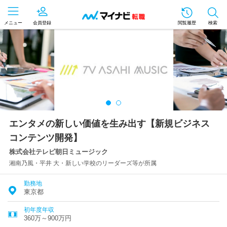
メニュー
会員登録
閲覧履歴
検索
エンタメの新しい価値を生み出す【新規ビジネス
コンテンツ開発】
株式会社テレビ朝日ミュージック
湘南乃風・平井 大・新しい学校のリーダーズ等が所属
勤務地
東京都
初年度年収
360万～900万円