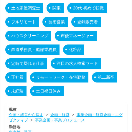
土地家屋調査士
関東
20代 初めて転職
フルリモート
技術営業
登録販売者
ハウスクリーニング
声優マネージャー
鉄道乗務員・船舶乗務員
化粧品
定時で帰れる仕事
注目の求人検索ワード
正社員
リモートワーク・在宅勤務
第二新卒
未経験
土日祝日休み
職種
企画・経営から探す
>
企画・経営
>
事業企画・経営企画・エグ
ゼクティブ
>
事業企画・事業プロデュース
勤務地