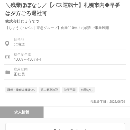
＼残業ほぼなし／【バス運転士】札幌市内◆早番
は夕方ごろ退社可
株式会社じょうてつ
【じょうてつバス｜東急グループ】創業110年！札幌圏で事業展開
勤務地
北海道
初年度年収
400万～430万円
雇用形態
正社員
職種・業種未経験OK
第二新卒歓迎
学歴不問
転勤なし
掲載終了日：2026/06/29
求人情報