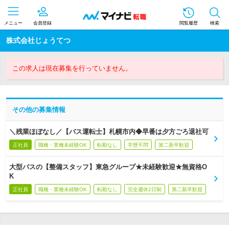
メニュー
会員登録
閲覧履歴
検索
株式会社じょうてつ
この求人は現在募集を行っていません。
その他の募集情報
＼残業ほぼなし／【バス運転士】札幌市内◆早番は夕方ごろ退社可
正社員
職種・業種未経験OK
転勤なし
学歴不問
第二新卒歓迎
大型バスの【整備スタッフ】東急グループ★未経験歓迎★無資格O
K
正社員
職種・業種未経験OK
転勤なし
完全週休2日制
第二新卒歓迎