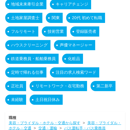
地域未来牽引企業
キャリアチェンジ
土地家屋調査士
関東
20代 初めて転職
フルリモート
技術営業
登録販売者
ハウスクリーニング
声優マネージャー
鉄道乗務員・船舶乗務員
化粧品
定時で帰れる仕事
注目の求人検索ワード
正社員
リモートワーク・在宅勤務
第二新卒
未経験
土日祝日休み
職種
美容・ブライダル・ホテル・交通から探す
>
美容・ブライダル・
ホテル・交通
>
交通・運輸
>
バス運転手・バス乗務員