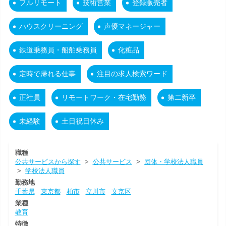
フルリモート
技術営業
登録販売者
ハウスクリーニング
声優マネージャー
鉄道乗務員・船舶乗務員
化粧品
定時で帰れる仕事
注目の求人検索ワード
正社員
リモートワーク・在宅勤務
第二新卒
未経験
土日祝日休み
職種
公共サービスから探す
>
公共サービス
>
団体・学校法人職員
>
学校法人職員
勤務地
千葉県
東京都
柏市
立川市
文京区
業種
教育
特徴