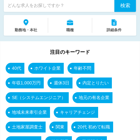
検索
どんな求人をお探しですか？
勤務地・本社
職種
詳細条件
注目のキーワード
40代
ホワイト企業
年齢不問
年収1,000万円
週休3日
内定とりたい
SE（システムエンジニア）
地元の有名企業
地域未来牽引企業
キャリアチェンジ
土地家屋調査士
関東
20代 初めて転職