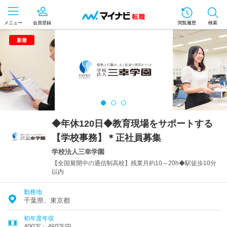
メニュー
会員登録
閲覧履歴
検索
新着
◆年休120日◆教育現場をサポートする
【学校事務】＊正社員募集
学校法人三幸学園
【全国展開中の通信制高校】残業月約10～20h◆駅徒歩10分
以内
勤務地
千葉県、東京都
初年度年収
400万～460万円