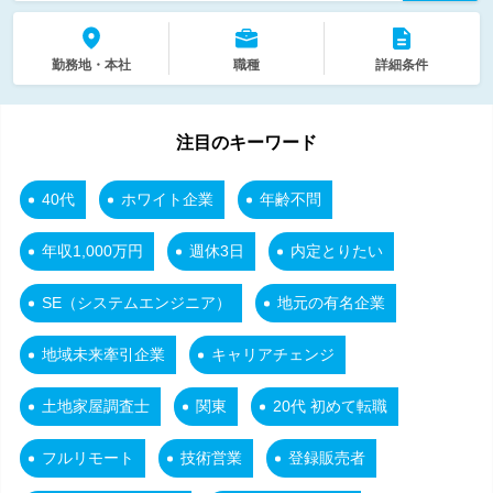
勤務地・本社
職種
詳細条件
注目のキーワード
40代
ホワイト企業
年齢不問
年収1,000万円
週休3日
内定とりたい
SE（システムエンジニア）
地元の有名企業
地域未来牽引企業
キャリアチェンジ
土地家屋調査士
関東
20代 初めて転職
フルリモート
技術営業
登録販売者