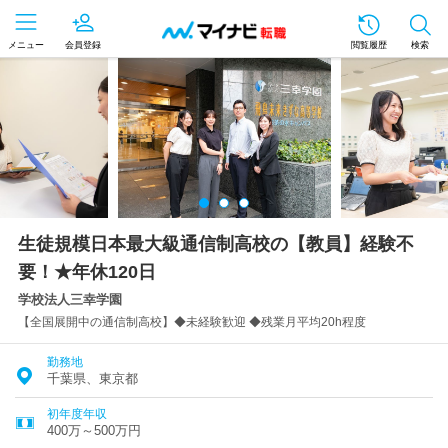
メニュー
会員登録
閲覧履歴
検索
生徒規模日本最大級通信制高校の【教員】経験不
要！★年休120日
学校法人三幸学園
【全国展開中の通信制高校】◆未経験歓迎 ◆残業月平均20h程度
勤務地
千葉県、東京都
初年度年収
400万～500万円