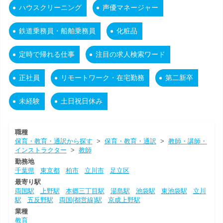
ハウスクリーニング
声優マネージャー
鉄道乗務員・船舶乗務員
化粧品
定時で帰れる仕事
注目の求人検索ワード
正社員
リモートワーク・在宅勤務
第二新卒
未経験
土日祝日休み
職種
保育・教育・通訳から探す
>
保育・教育・通訳
>
教師・講師・
インストラクター
>
教師
勤務地
千葉県
東京都
柏市
立川市
足立区
最寄り駅
両国駅
上野駅
本郷三丁目駅
湯島駅
池袋駅
東池袋駅
立川
駅
五反野駅
両国(都営線)駅
京成上野駅
業種
教育