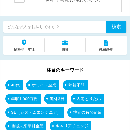
経ってから再度お試しください。
検索
どんな求人をお探しですか？
勤務地・本社
職種
詳細条件
注目のキーワード
40代
ホワイト企業
年齢不問
年収1,000万円
週休3日
内定とりたい
SE（システムエンジニア）
地元の有名企業
地域未来牽引企業
キャリアチェンジ