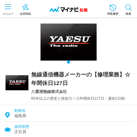
メニュー
会員登録
閲覧履歴
検索
無線通信機器メーカーの【修理業務】☆
年間休日127日
八重洲無線株式会社
65年以上の歴史と技術力！◎年間休日127日・週休2日制
勤務地
福島県
雇用形態
正社員