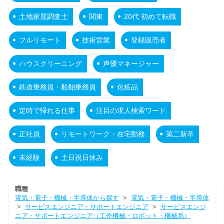
土地家屋調査士
関東
20代 初めて転職
フルリモート
技術営業
登録販売者
ハウスクリーニング
声優マネージャー
鉄道乗務員・船舶乗務員
化粧品
定時で帰れる仕事
注目の求人検索ワード
正社員
リモートワーク・在宅勤務
第二新卒
未経験
土日祝日休み
職種
電気・電子・機械・半導体から探す
>
電気・電子・機械・半導体
>
サービスエンジニア・サポートエンジニア
>
サービスエンジ
ニア・サポートエンジニア（工作機械・ロボット・機械系）