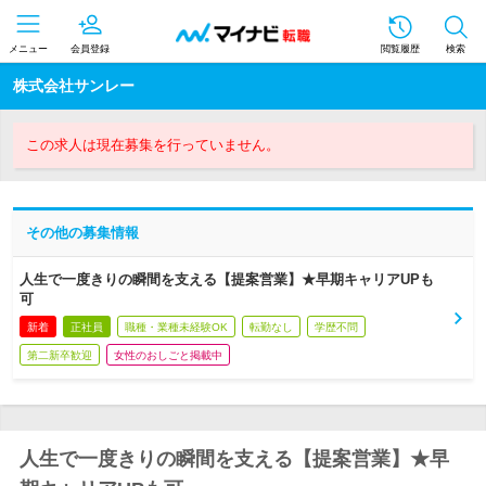
メニュー
会員登録
閲覧履歴
検索
株式会社サンレー
この求人は現在募集を行っていません。
その他の募集情報
人生で一度きりの瞬間を支える【提案営業】★早期キャリアUPも
可
新着
正社員
職種・業種未経験OK
転勤なし
学歴不問
第二新卒歓迎
女性のおしごと掲載中
人生で一度きりの瞬間を支える【提案営業】★早