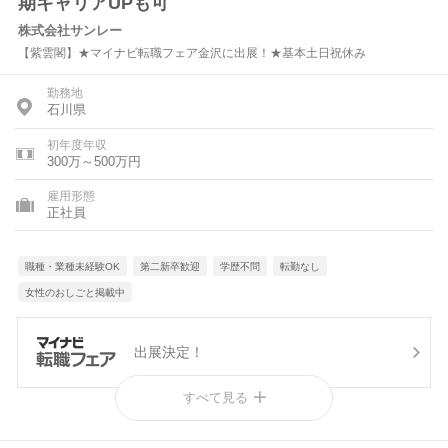
期キャリアUPも可
株式会社サンレー
【紫雲閣】★マイナビ転職フェア金沢に出展！★基本土日祝休み
勤務地
石川県
初年度年収
300万～500万円
雇用形態
正社員
職種・業種未経験OK
第二新卒歓迎
学歴不問
転勤なし
女性のおしごと掲載中
出展決定！
すべて見る
シゴトの魅力を動画でチェック