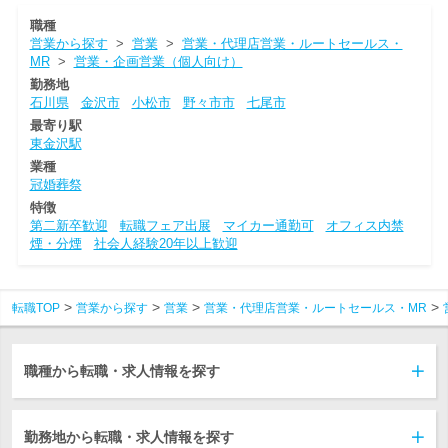
職種
営業から探す
>
営業
>
営業・代理店営業・ルートセールス・
MR
>
営業・企画営業（個人向け）
勤務地
石川県
金沢市
小松市
野々市市
七尾市
最寄り駅
東金沢駅
業種
冠婚葬祭
特徴
第二新卒歓迎
転職フェア出展
マイカー通勤可
オフィス内禁
煙・分煙
社会人経験20年以上歓迎
転職TOP
営業から探す
営業
営業・代理店営業・ルートセールス・MR
職種から転職・求人情報を探す
勤務地から転職・求人情報を探す