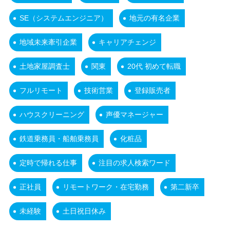
SE（システムエンジニア）
地元の有名企業
地域未来牽引企業
キャリアチェンジ
土地家屋調査士
関東
20代 初めて転職
フルリモート
技術営業
登録販売者
ハウスクリーニング
声優マネージャー
鉄道乗務員・船舶乗務員
化粧品
定時で帰れる仕事
注目の求人検索ワード
正社員
リモートワーク・在宅勤務
第二新卒
未経験
土日祝日休み