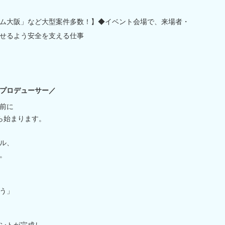
ム大阪」など大型案件多数！】◆イベント会場で、来場者・
せるよう安全を支える仕事
プロデューサー／
前に
ら始まります。
ル、
。
う」
ントが完成し