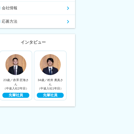
会社情報
応募方法
インタビュー
23歳／赤澤 匠海さ
34歳／村井 勇真さ
ん
ん
（中途入社2年目）
（中途入社1年目）
先輩社員
先輩社員