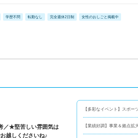
学歴不問
転勤なし
完全週休2日制
女性のおしごと掲載中
【多彩なイベント】スポー
【業績好調】事業＆拠点拡
考／★堅苦しい雰囲気は
お越しくださいね♪