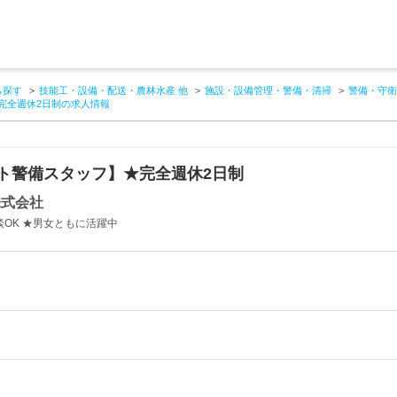
ら探す
技能工・設備・配送・農林水産 他
施設・設備管理・警備・清掃
警備・守衛
完全週休2日制の求人情報
ント警備スタッフ】★完全週休2日制
株式会社
OK ★男女ともに活躍中