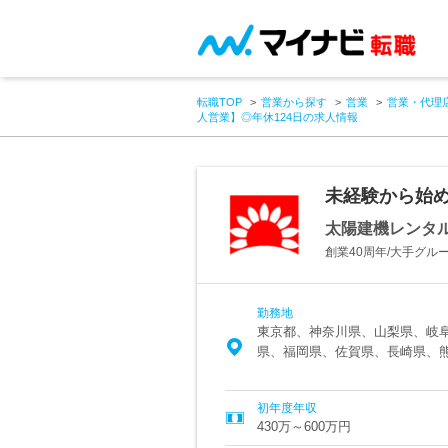
転職TOP
営業から探す
営業
営業・代理
人営業】◎年休124日の求人情報
未経験から始め
太陽建機レンタ
創業40周年/大手グル
勤務地
東京都、神奈川県、山梨県、岐
県、福岡県、佐賀県、長崎県、
初年度年収
430万～600万円