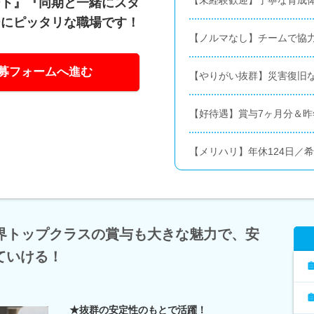
ート』『同期と一緒にスタ
ーにピッタリな職場です！
【ノルマなし】チームで協
募フォームへ進む
【やりがい抜群】災害復旧
【好待遇】賞与7ヶ月分＆昨
【メリハリ】年休124日／
 業界トップクラスの賞与も大きな魅力で、安
ていける！
★抜群の安定性のもとで活躍！