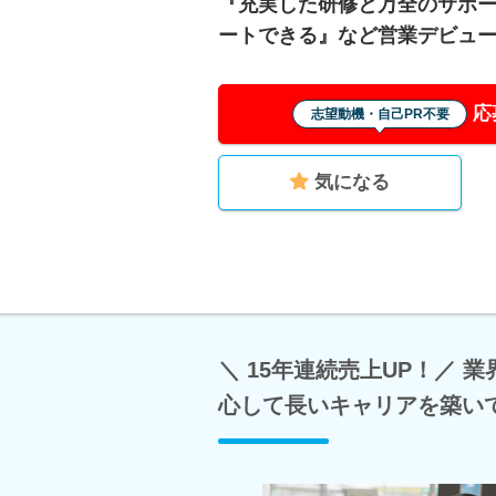
『充実した研修と万全のサポ
ートできる』など営業デビュ
応
志望動機・自己PR不要
気になる
＼ 15年連続売上UP！／
心して長いキャリアを築い