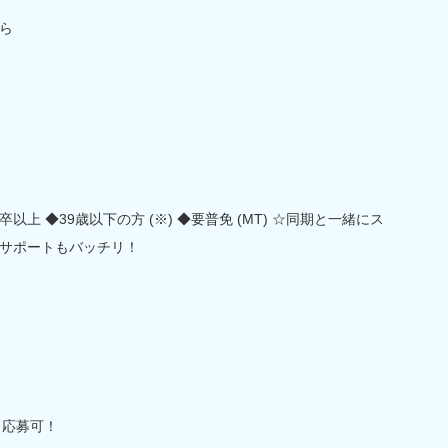
ら
上 ◆39歳以下の方 (※) ◆要普免 (MT) ☆同期と一緒にス
サポートもバッチリ！
も応募可！