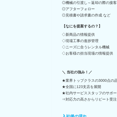
◎機械の引渡し～返却の際の接客
◎アフターフォロー
◎見積書や請求書の作成 など
【なにを提案するの？】
◇新商品の情報提供
◇現場工事の進捗管理
◇ニーズに合うレンタル機械
◇お客様の担当現場の情報提供
＼ 当社の強み！／
★業界トップクラスの3000点の
★全国に123支店を展開
★社内サービススタッフのサポー
⇒対応力の高さからリピート受注
入社後の流れ