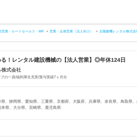
店営業・ルートセールス・MR
営業・企画営業（法人向け）
太陽建機レンタル株式会
る！レンタル建設機械の【法人営業】◎年休124日
ル株式会社
ープの一員/福利厚生充実/賞与実績7ヶ月分
阜県、静岡県、愛知県、三重県、京都府、大阪府、兵庫県、奈良県、鳥取県、
熊本県、大分県、宮崎県、鹿児島県