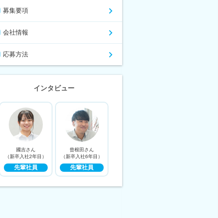
募集要項
会社情報
応募方法
インタビュー
國吉さん
曾根田さん
（新卒入社2年目）
（新卒入社6年目）
先輩社員
先輩社員