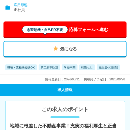
雇用形態
正社員
応募フォームへ進む
志望動機・自己PR不要
気になる
職種・業種未経験OK
第二新卒歓迎
学歴不問
転勤なし
完全週休2日制
情報更新日：2026/03/31
掲載終了予定日：2026/09/28
求人情報
この求人のポイント
地域に根差した不動産事業！充実の福利厚生と正当