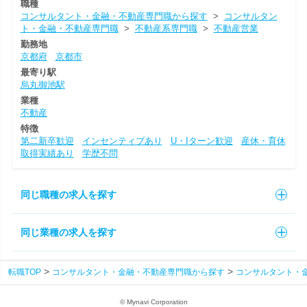
職種
コンサルタント・金融・不動産専門職から探す
>
コンサルタン
ト・金融・不動産専門職
>
不動産系専門職
>
不動産営業
勤務地
京都府
京都市
最寄り駅
烏丸御池駅
業種
不動産
特徴
第二新卒歓迎
インセンティブあり
U・Iターン歓迎
産休・育休
取得実績あり
学歴不問
同じ職種の求人を探す
同じ業種の求人を探す
転職TOP
コンサルタント・金融・不動産専門職から探す
コンサルタント・
© Mynavi Corporation