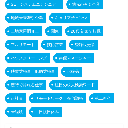
SE（システムエンジニア）
地元の有名企業
地域未来牽引企業
キャリアチェンジ
土地家屋調査士
関東
20代 初めて転職
フルリモート
技術営業
登録販売者
ハウスクリーニング
声優マネージャー
鉄道乗務員・船舶乗務員
化粧品
定時で帰れる仕事
注目の求人検索ワード
正社員
リモートワーク・在宅勤務
第二新卒
未経験
土日祝日休み